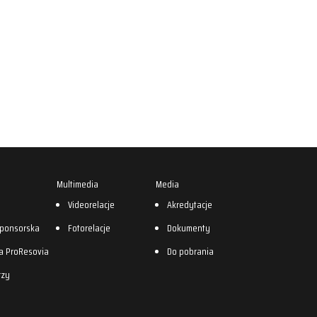
Multimedia
Media
0
Videorelacje
Akredytacje
sponsorska
Fotorelacje
Dokumenty
a ProResovia
Do pobrania
rzy