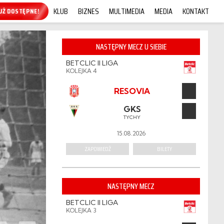
KLUB
BIZNES
MULTIMEDIA
MEDIA
KONTAKT
KUP ONLINE!
NASTĘPNY MECZ U SIEBIE
BETCLIC II LIGA
KOLEJKA 4
RESOVIA
GKS
TYCHY
15.08.2026
ZAPOWIEDŹ
BILETY
NASTĘPNY MECZ
BETCLIC II LIGA
KOLEJKA 3