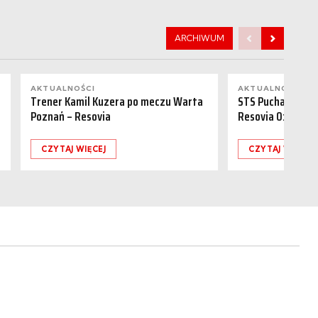
ARCHIWUM
AKTUALNOŚCI
AKTUALNOŚCI
Trener Kamil Kuzera po meczu Warta
STS Puchar Polsk
Poznań – Resovia
Resovia 0:1
CZYTAJ WIĘCEJ
CZYTAJ WIĘCEJ