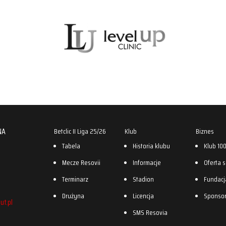
NA
Betclic II Liga 25/26
Klub
Biznes
Tabela
Historia klubu
Klub 10
Mecze Resovii
Informacje
Oferta 
Terminarz
Stadion
Fundacj
Drużyna
Licencja
Sponso
ut.pl
SMS Resovia