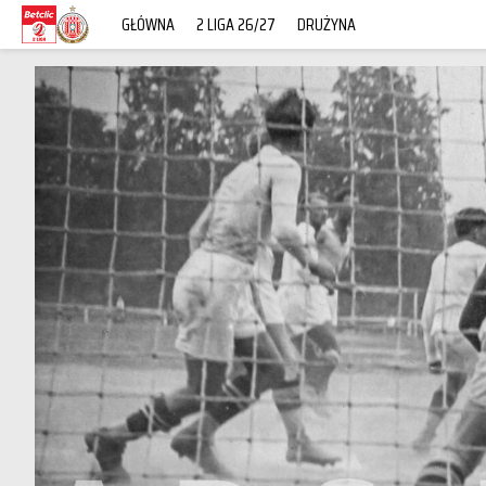
GŁÓWNA
2 LIGA 26/27
DRUŻYNA