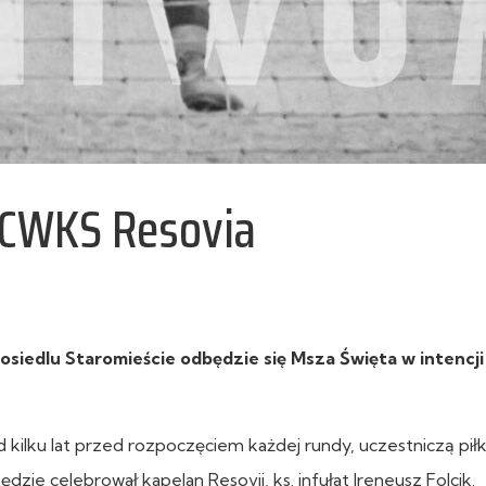
 CWKS Resovia
osiedlu Staromieście odbędzie się Msza Święta w intenc
 kilku lat przed rozpoczęciem każdej rundy, uczestniczą pił
ędzie celebrował kapelan Resovii, ks. infułat Ireneusz Folcik.