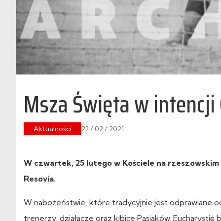
Msza Święta w intencji
Aktualności
22 / 02 / 2021
W czwartek, 25 lutego w Kościele na rzeszowskim 
Resovia.
W nabożeństwie, które tradycyjnie jest odprawiane od
trenerzy, działacze oraz kibice Pasiaków. Eucharystię b