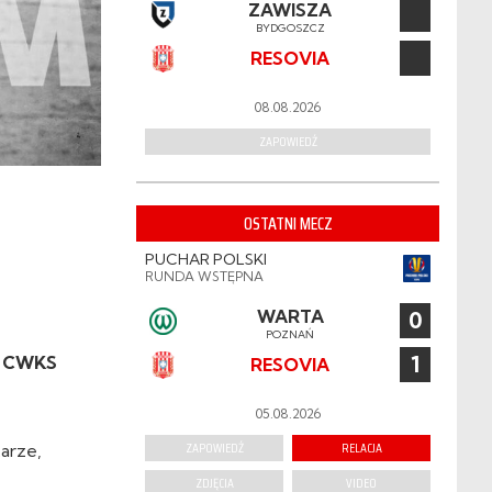
ZAWISZA
BYDGOSZCZ
RESOVIA
08.08.2026
ZAPOWIEDŹ
OSTATNI MECZ
PUCHAR POLSKI
RUNDA WSTĘPNA
WARTA
0
POZNAŃ
1
ji CWKS
RESOVIA
05.08.2026
ZAPOWIEDŹ
RELACJA
karze,
ZDJĘCIA
VIDEO