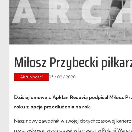
Miłosz Przybecki piłka
Aktualności
05 / 02 / 2020
Dzisiaj umowę z Apklan Resovią podpisał Miłosz Pr
roku z opcją przedłużenia na rok.
Nasz nowy zawodnik w swojej dotychczasowej karierze 
rozgrywkowej występował w barwach w Polonii Warszaw