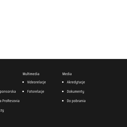
Multimedia
Media
0
Videorelacje
Akredytacje
sponsorska
Fotorelacje
Dokumenty
a ProResovia
Do pobrania
rzy