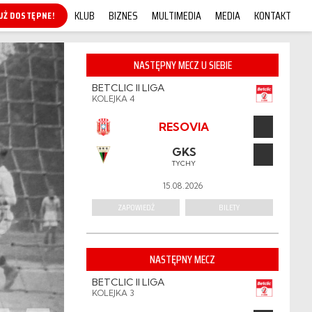
KLUB
BIZNES
MULTIMEDIA
MEDIA
KONTAKT
KUP ONLINE!
NASTĘPNY MECZ U SIEBIE
BETCLIC II LIGA
KOLEJKA 4
RESOVIA
GKS
TYCHY
15.08.2026
ZAPOWIEDŹ
BILETY
NASTĘPNY MECZ
BETCLIC II LIGA
KOLEJKA 3