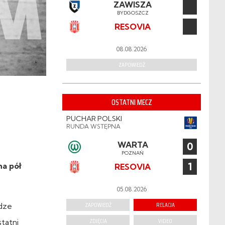
ZAWISZA
BYDGOSZCZ
RESOVIA
08.08.2026
ZAPOWIEDŹ
OSTATNI MECZ
PUCHAR POLSKI
RUNDA WSTĘPNA
WARTA
0
POZNAŃ
1
na pół
RESOVIA
05.08.2026
ZAPOWIEDŹ
RELACJA
idze
ZDJĘCIA
VIDEO
tatni