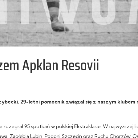
rzem Apklan Resovii
zybecki. 29-letni pomocnik związał się z naszym klubem 
rozegrał 95 spotkań w polskiej Ekstraklasie. W najwyższej l
a, Zagłębia Lubin, Pogoni Szczecin oraz Ruchu Chorzów. Os