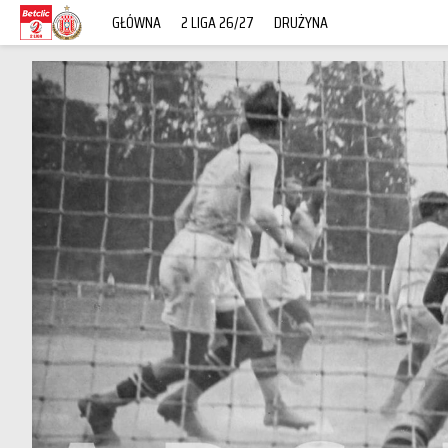
GŁÓWNA
2 LIGA 26/27
DRUŻYNA