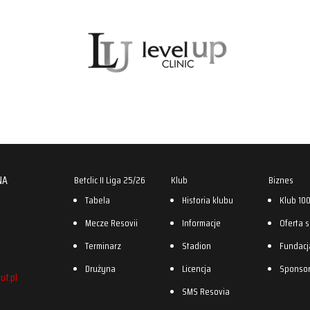
NA
Betclic II Liga 25/26
Klub
Biznes
Tabela
Historia klubu
Klub 10
Mecze Resovii
Informacje
Oferta 
Terminarz
Stadion
Fundacj
Drużyna
Licencja
Sponso
ut.pl
SMS Resovia