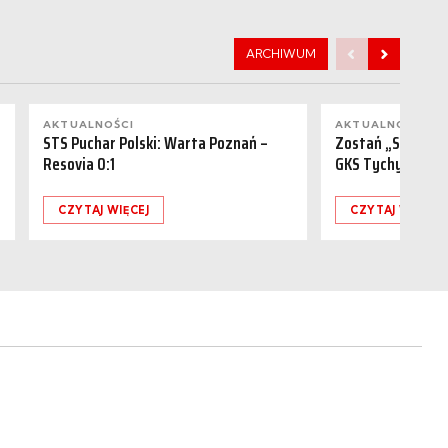
ARCHIWUM
AKTUALNOŚCI
AKTUALNOŚCI
STS Puchar Polski: Warta Poznań –
Zostań „Sponsor
Resovia 0:1
GKS Tychy (15.08
CZYTAJ WIĘCEJ
CZYTAJ WIĘCEJ