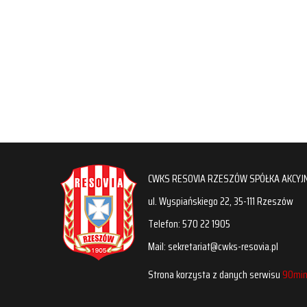
CWKS RESOVIA RZESZÓW SPÓŁKA AKCYJ
ul. Wyspiańskiego 22, 35-111 Rzeszów
Telefon: 570 22 1905
Mail: sekretariat@cwks-resovia.pl
Strona korzysta z danych serwisu
90min