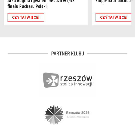
Arka Gdynia rywalem Resovii w 1/32
Filip Mikrut odchodzi
finału Pucharu Polski
CZYTAJ WIĘCEJ
CZYTAJ WIĘCEJ
PARTNER KLUBU