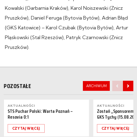
Kowalski (Garbarnia Kraków), Karol Noiszewski (Znicz
Pruszków), Daniel Feruga (Bytovia Bytów), Adrian Błąd
(GKS Katowice) – Karol Czubak (Bytovia Bytów), Artur
Pląskowski (Stal Rzeszów), Patryk Czarnowski (Znicz
Pruszków).
POZOSTAŁE
ARCHIWUM
AKTUALNOŚCI
AKTUALNOŚCI
STS Puchar Polski: Warta Poznań –
Zostań „Sponsorem M
Resovia 0:1
GKS Tychy (15.08.202
CZYTAJ WIĘCEJ
CZYTAJ WIĘCEJ