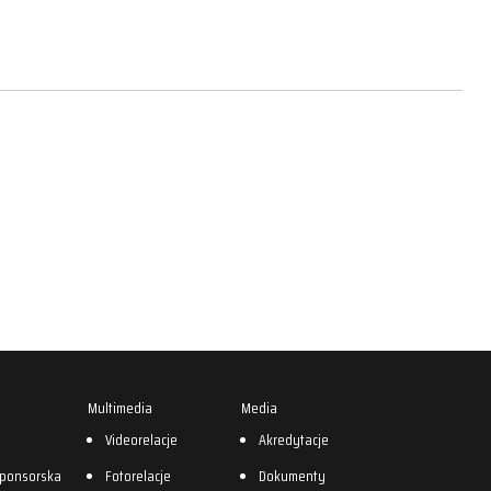
Multimedia
Media
0
Videorelacje
Akredytacje
sponsorska
Fotorelacje
Dokumenty