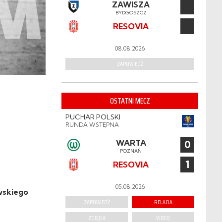
ZAWISZA
BYDGOSZCZ
RESOVIA
08.08.2026
ZAPOWIEDŹ
OSTATNI MECZ
PUCHAR POLSKI
RUNDA WSTĘPNA
WARTA
0
POZNAŃ
1
RESOVIA
05.08.2026
wskiego
ZAPOWIEDŹ
RELACJA
ZDJĘCIA
VIDEO