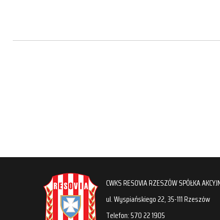
CWKS RESOVIA RZESZÓW SPÓŁKA AKCYJ
ul. Wyspiańskiego 22, 35-111 Rzeszów
Telefon: 570 22 1905