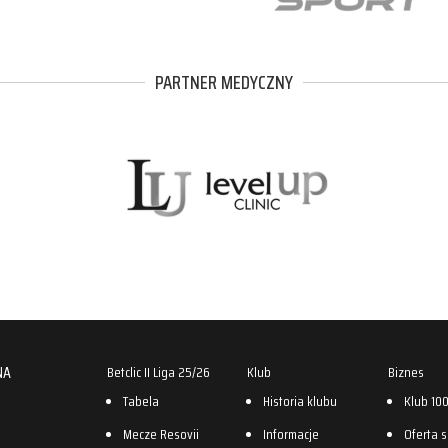
PARTNER MEDYCZNY
NA
Betclic II Liga 25/26
Klub
Biznes
Tabela
Historia klubu
Klub 10
Mecze Resovii
Informacje
Oferta 