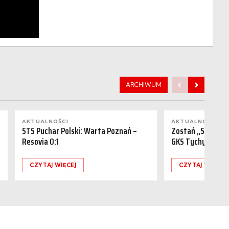
ARCHIWUM
AKTUALNOŚCI
AKTUALNOŚCI
STS Puchar Polski: Warta Poznań –
Zostań „Sponsor
Resovia 0:1
GKS Tychy (15.08
CZYTAJ WIĘCEJ
CZYTAJ WIĘCEJ