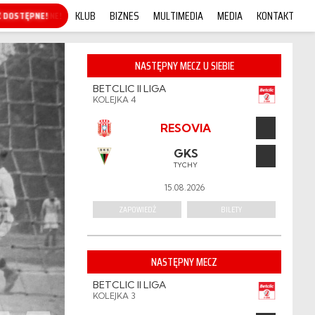
KLUB
BIZNES
MULTIMEDIA
MEDIA
KONTAKT
KUP ONLINE!
NASTĘPNY MECZ U SIEBIE
BETCLIC II LIGA
KOLEJKA 4
RESOVIA
GKS
TYCHY
15.08.2026
ZAPOWIEDŹ
BILETY
NASTĘPNY MECZ
BETCLIC II LIGA
KOLEJKA 3