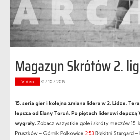
Magazyn Skrótów 2. ligi
Video
31 / 10 / 2019
15. seria gier i kolejna zmiana lidera w 2. Lidze. T
lepsza od Elany Toruń. Po piętach liderowi depcz
wygrały.
Zobacz wszystkie gole i skróty meczów 15. kol
Pruszków – Górnik Polkowice
2:53
Błękitni Stargard –