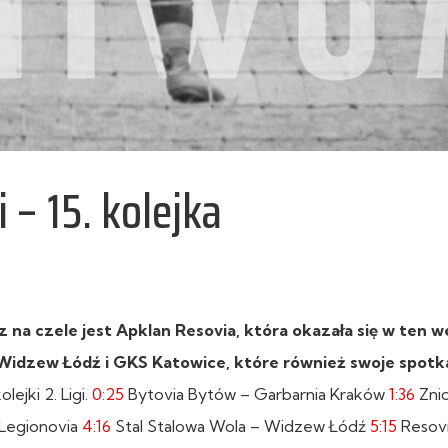
 – 15. kolejka
eraz na czele jest Apklan Resovia, która okazała się w ten
ą Widzew Łódź i GKS Katowice, które również swoje spotk
ejki 2. Ligi.
0:25
Bytovia Bytów – Garbarnia Kraków
1:36
Zni
 Legionovia
4:16
Stal Stalowa Wola – Widzew Łódź
5:15
Resovi