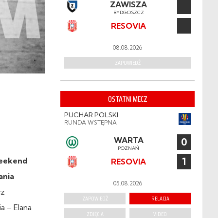
ZAWISZA
BYDGOSZCZ
RESOVIA
08.08.2026
ZAPOWIEDŹ
OSTATNI MECZ
PUCHAR POLSKI
RUNDA WSTĘPNA
WARTA
0
POZNAŃ
1
 weekend
RESOVIA
ania
05.08.2026
cz
ZAPOWIEDŹ
RELACJA
a – Elana
ZDJĘCIA
VIDEO