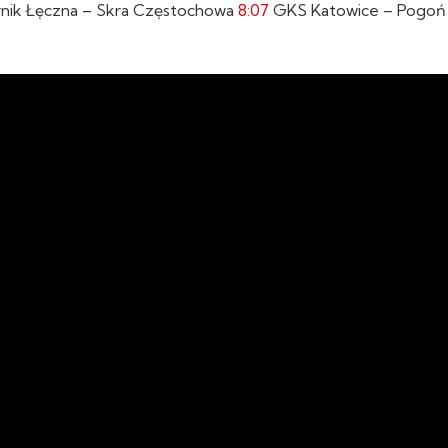
nik Łęczna – Skra Częstochowa
8:07
GKS Katowice – Pogoń 