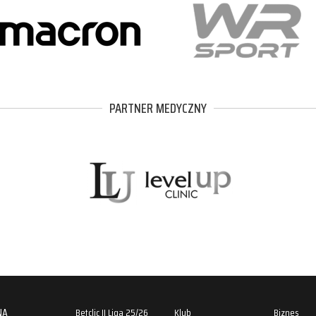
PARTNER MEDYCZNY
NA
Betclic II Liga 25/26
Klub
Biznes