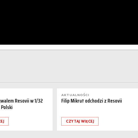
AKTUALNOŚCI
ywalem Resovii w 1/32
Filip Mikrut odchodzi z Resovii
 Polski
EJ
CZYTAJ WIĘCEJ