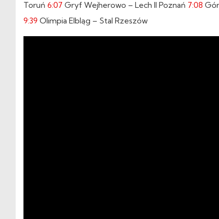
Toruń
6:07
Gryf Wejherowo – Lech II Poznań
7:08
Gór
9:39
Olimpia Elbląg – Stal Rzeszów