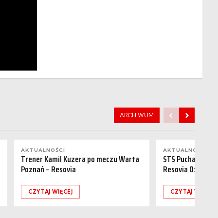
ARCHIWUM
AKTUALNOŚCI
AKTUALNOŚCI
Trener Kamil Kuzera po meczu Warta
STS Puchar Polsk
Poznań – Resovia
Resovia 0:1
CZYTAJ WIĘCEJ
CZYTAJ WIĘCEJ