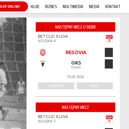
KLUB
BIZNES
MULTIMEDIA
MEDIA
KONTAKT
KUP ONLINE!
NASTĘPNY MECZ U SIEBIE
BETCLIC II LIGA
KOLEJKA 4
RESOVIA
GKS
TYCHY
15.08.2026
ZAPOWIEDŹ
BILETY
NASTĘPNY MECZ
BETCLIC II LIGA
KOLEJKA 3