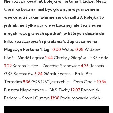
Nie rozczarował hit kolejki w Fortuna 1. Lidze! Mecz
Górnika Łęczna miał być głównym wydarzeniem
weekendu i takim właśnie się okazał! 28. kolejka to
jednak nie tylko starcie w Łęcznej, ale też siedem
innych rozegranych spotkań, w których doszło do
kilku rozczarowań i przełamań. Zapraszamy na
Magazyn Fortuna 1. Ligi!
0:00
Wstęp
0:28
Widzew
Łódź – Miedź Legnica
1:44
Chrobry Głogów – ŁKS Łódź
3:22
Korona Kielce – Zagłębie Sosnowiec
4:36
Resovia –
GKS Bełchatów
6:24
Górnik Łęczna – Bruk-Bet
Termalica
9:36
GKS 1962 Jastrzębie – Odra Opole
10:56
Puszcza Niepołomice – GKS Tychy
12:07
Radomiak
Radom – Stomil Olsztyn
13:38
Podsumowanie kolejki