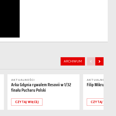
ARCHIWUM
AKTUALNOŚCI
AKTUALNOŚCI
Arka Gdynia rywalem Resovii w 1/32
Filip Mikrut odch
finału Pucharu Polski
CZYTAJ WIĘCEJ
CZYTAJ WIĘCEJ