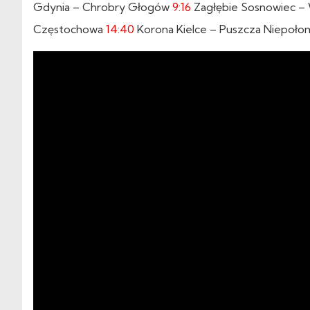
Gdynia – Chrobry Głogów
9:16
Zagłębie Sosnowiec –
Częstochowa
14:40
Korona Kielce – Puszcza Niepoło