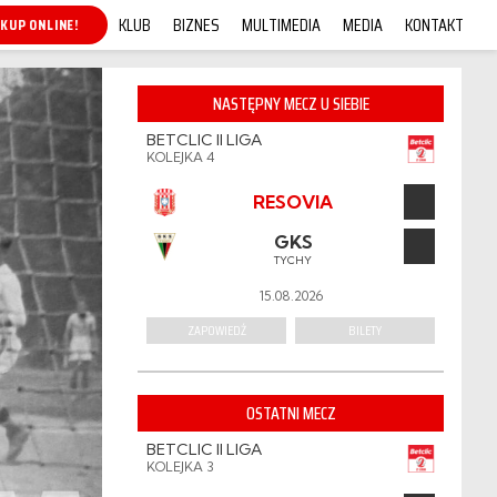
KLUB
BIZNES
MULTIMEDIA
MEDIA
KONTAKT
KUP ONLINE!
NASTĘPNY MECZ U SIEBIE
BETCLIC II LIGA
KOLEJKA 4
RESOVIA
GKS
TYCHY
15.08.2026
ZAPOWIEDŹ
BILETY
OSTATNI MECZ
BETCLIC II LIGA
KOLEJKA 3