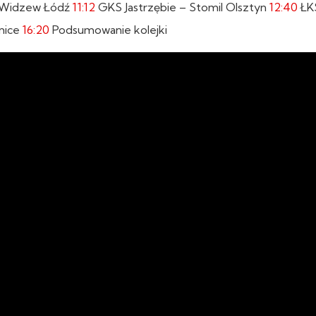
 Widzew Łódź
11:12
GKS Jastrzębie – Stomil Olsztyn
12:40
ŁKS
mice
16:20
Podsumowanie kolejki