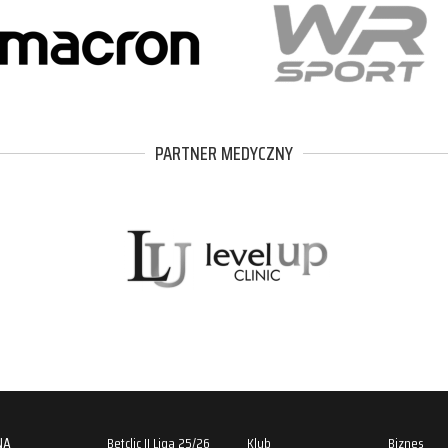
PARTNER MEDYCZNY
NA
Betclic II Liga 25/26
Klub
Biznes