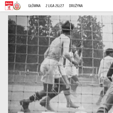
GŁÓWNA
2 LIGA 26/27
DRUŻYNA