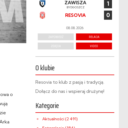
ZAWISZA
1
BYDGOSZCZ
0
RESOVIA
08.08.2026
ZAPOWIEDŹ
RELACJA
ZDJĘCIA
VIDEO
O klubie
Resovia to klub z pasją i tradycją.
Dołącz do nas i wspieraj drużynę!
Mowa o
Kategorie
wują
zie
Aktualności (2 491)
Arka