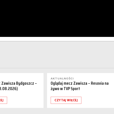
AKTUALNOŚCI
a: Zawisza Bydgoszcz –
Oglądaj mecz Zawisza – Resovia na
08.08.2026)
żywo w TVP Sport
EJ
CZYTAJ WIĘCEJ