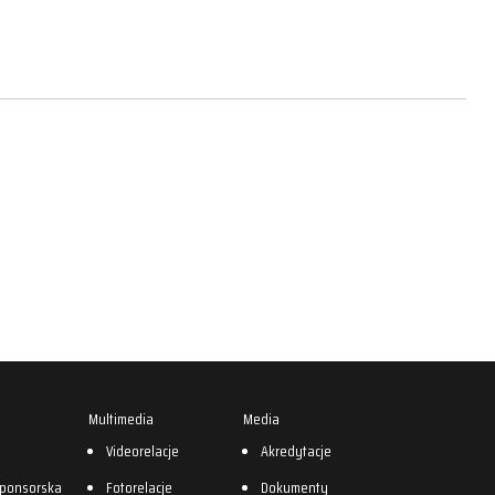
Multimedia
Media
0
Videorelacje
Akredytacje
sponsorska
Fotorelacje
Dokumenty