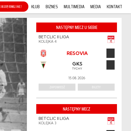
KLUB
BIZNES
MULTIMEDIA
MEDIA
KONTAKT
KUP ONLINE!
NASTĘPNY MECZ U SIEBIE
BETCLIC II LIGA
KOLEJKA 4
RESOVIA
GKS
TYCHY
15.08.2026
ZAPOWIEDŹ
BILETY
NASTĘPNY MECZ
BETCLIC II LIGA
KOLEJKA 3