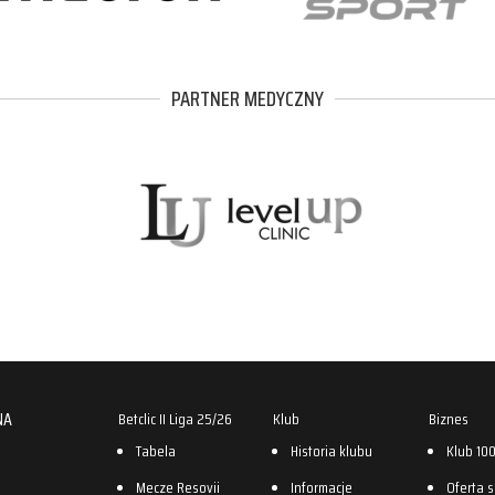
PARTNER MEDYCZNY
NA
Betclic II Liga 25/26
Klub
Biznes
Tabela
Historia klubu
Klub 10
Mecze Resovii
Informacje
Oferta 