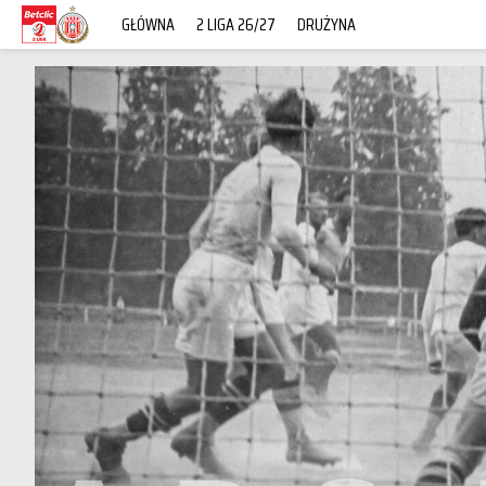
GŁÓWNA
2 LIGA 26/27
DRUŻYNA