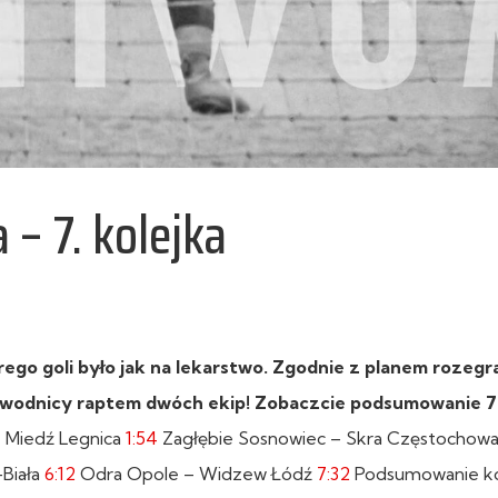
 – 7. kolejka
rego goli było jak na lekarstwo. Zgodnie z planem rozegr
 zawodnicy raptem dwóch ekip! Zobaczcie podsumowanie 7.
– Miedź Legnica
1:54
Zagłębie Sosnowiec – Skra Częstochow
-Biała
6:12
Odra Opole – Widzew Łódź
7:32
Podsumowanie ko