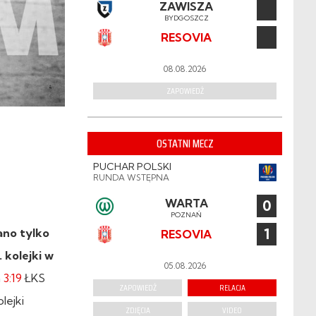
ZAWISZA
BYDGOSZCZ
RESOVIA
08.08.2026
ZAPOWIEDŹ
OSTATNI MECZ
PUCHAR POLSKI
RUNDA WSTĘPNA
WARTA
0
POZNAŃ
1
ano tylko
RESOVIA
 kolejki w
05.08.2026
a
3:19
ŁKS
ZAPOWIEDŹ
RELACJA
lejki
ZDJĘCIA
VIDEO