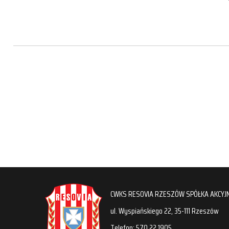
CWKS RESOVIA RZESZÓW SPÓŁKA AKCYJ
ul. Wyspiańskiego 22, 35-111 Rzeszów
Telefon: 570 22 1905