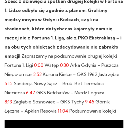
Sześć z dziewięciu spotkań drugiej kolejki w Fortuna
1. Lidze odbyło się zgodnie z planem. Graliśmy
między innymi w Gdyni i Kielcach, czyli na
stadionach, które dotychczas kojarzyły nam się
raczej nie z Fortuna 1. Ligą, ale z PKO Ekstraklasą – i
na obu tych obiektach zdecydowanie nie zabrakło
emocji!
Zapraszamy na podsumowanie drugiej kolejki
Fortuna 1. Ligi
0:00
Wstęp
0:30
Arka Gdynia – Puszcza
Niepołomice
2:52
Korona Kielce – GKS 1962 Jastrzębie
5:12
Sandecja Nowy Sącz – Bruk-Bet Termalica
Nieciecza
6:47
GKS Bełchatów – Miedź Legnica
8:13
Zagłębie Sosnowiec – GKS Tychy
9:45
Górnik
Łęczna – Apklan Resovia
11:04
Podsumowanie kolejki