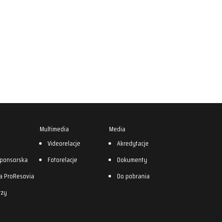
Multimedia
Media
0
Videorelacje
Akredytacje
sponsorska
Fotorelacje
Dokumenty
a ProResovia
Do pobrania
rzy