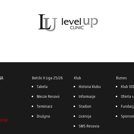
NA
Betclic II Liga 25/26
Klub
Biznes
Tabela
Historia klubu
Klub 10
Mecze Resovii
Informacje
Oferta 
Terminarz
Stadion
Fundacj
Drużyna
Licencja
Sponso
ut.pl
SMS Resovia