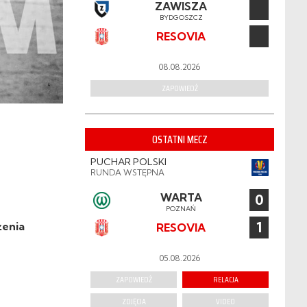
ZAWISZA
BYDGOSZCZ
RESOVIA
08.08.2026
ZAPOWIEDŹ
OSTATNI MECZ
PUCHAR POLSKI
RUNDA WSTĘPNA
WARTA
0
POZNAŃ
1
żenia
RESOVIA
05.08.2026
ZAPOWIEDŹ
RELACJA
ZDJĘCIA
VIDEO