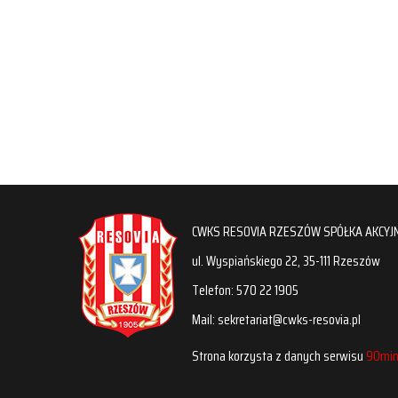
CWKS RESOVIA RZESZÓW SPÓŁKA AKCYJ
ul. Wyspiańskiego 22, 35-111 Rzeszów
Telefon: 570 22 1905
Mail: sekretariat@cwks-resovia.pl
Strona korzysta z danych serwisu
90min