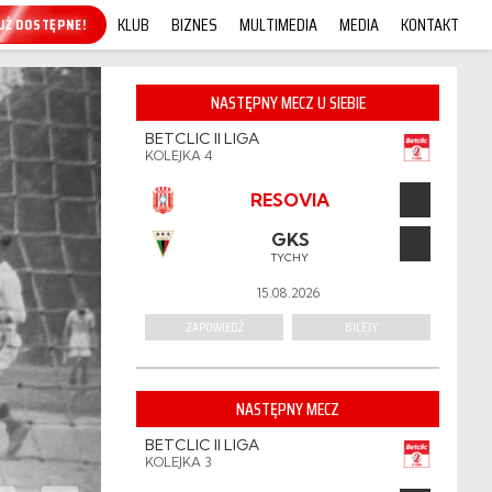
KLUB
BIZNES
MULTIMEDIA
MEDIA
KONTAKT
KUP ONLINE!
NASTĘPNY MECZ U SIEBIE
BETCLIC II LIGA
KOLEJKA 4
RESOVIA
GKS
TYCHY
15.08.2026
ZAPOWIEDŹ
BILETY
NASTĘPNY MECZ
BETCLIC II LIGA
KOLEJKA 3