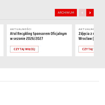
ARCHIWUM
AKTUALNOŚCI
AKTUALNOŚCI
Atol Recykling Sponsorem Oficjalnym
Zdjęcia z meczu R
w sezonie 2026/2027
Wrocław (01.08.
CZYTAJ WIĘCEJ
CZYTAJ WIĘCEJ