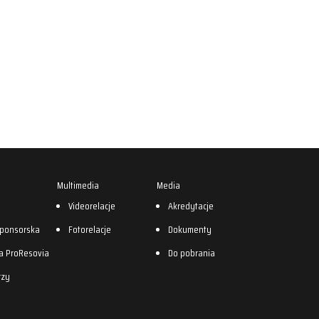
Multimedia
Media
0
Videorelacje
Akredytacje
sponsorska
Fotorelacje
Dokumenty
a ProResovia
Do pobrania
rzy