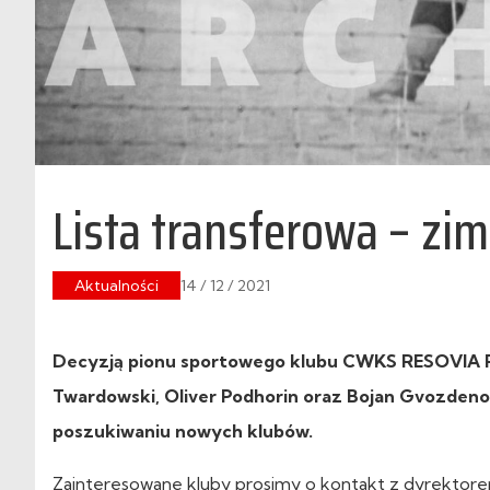
Lista transferowa – zi
Aktualności
14 / 12 / 2021
Decyzją pionu sportowego klubu CWKS RESOVIA R
Twardowski, Oliver Podhorin oraz Bojan Gvozdenovi
poszukiwaniu nowych klubów.
Zainteresowane kluby prosimy o kontakt z dyrektor