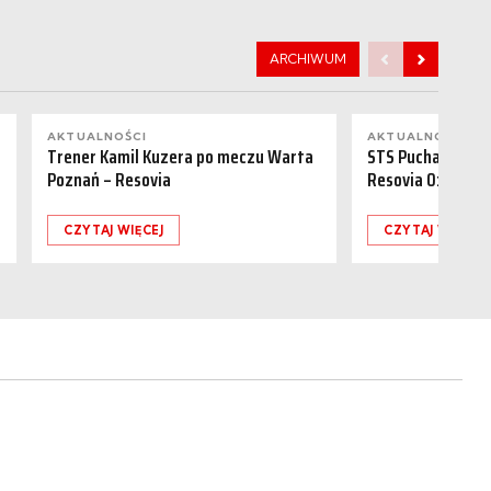
ARCHIWUM
AKTUALNOŚCI
AKTUALNOŚCI
Trener Kamil Kuzera po meczu Warta
STS Puchar Polsk
Poznań – Resovia
Resovia 0:1
CZYTAJ WIĘCEJ
CZYTAJ WIĘCEJ