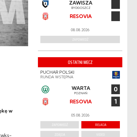
ZAWISZA
BYDGOSZCZ
RESOVIA
08.08.2026
ZAPOWIEDŹ
OSTATNI MECZ
PUCHAR POLSKI
RUNDA WSTĘPNA
WARTA
0
POZNAŃ
1
RESOVIA
rękę w
05.08.2026
ZAPOWIEDŹ
RELACJA
ZDJĘCIA
VIDEO
cwks-