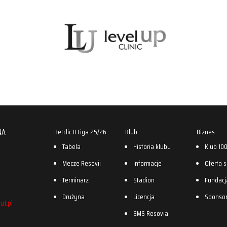
NA
Betclic II Liga 25/26
Klub
Biznes
Tabela
Historia klubu
Klub 10
Mecze Resovii
Informacje
Oferta 
Terminarz
Stadion
Fundacj
Drużyna
Licencja
Sponso
ut.pl
SMS Resovia