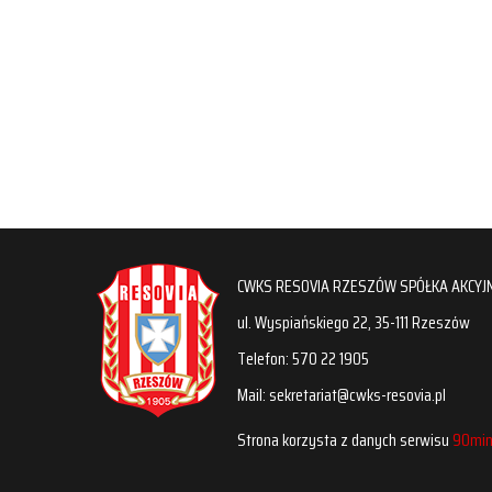
CWKS RESOVIA RZESZÓW SPÓŁKA AKCYJ
ul. Wyspiańskiego 22, 35-111 Rzeszów
Telefon: 570 22 1905
Mail: sekretariat@cwks-resovia.pl
Strona korzysta z danych serwisu
90min