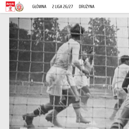
GŁÓWNA
2 LIGA 26/27
DRUŻYNA