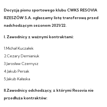
Decyzją pionu sportowego klubu CWKS RESOVIA
RZESZÓW S.A. ogłaszamy listę transferową przed
nadchodzącym sezonem 2021/22.
I. Zawodnicy z ważnymi kontraktami:
1.Michał Kuczałek
2.Cezary Demianiuk
3.Jarosław Czernysz
4.Jakub Persak
5.Jakub Kałaska
II.Zawodnicy odchodzący, z którymi Resovia nie
przedłuża kontraktów: