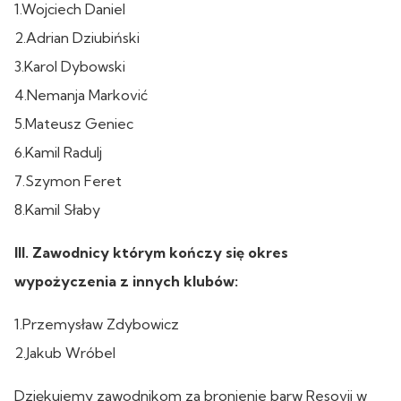
1.Wojciech Daniel
2.Adrian Dziubiński
3.Karol Dybowski
4.Nemanja Marković
5.Mateusz Geniec
6.Kamil Radulj
7.Szymon Feret
8.Kamil Słaby
III. Zawodnicy którym kończy się okres
wypożyczenia z innych klubów:
1.Przemysław Zdybowicz
2.Jakub Wróbel
Dziękujemy zawodnikom za bronienie barw Resovii w