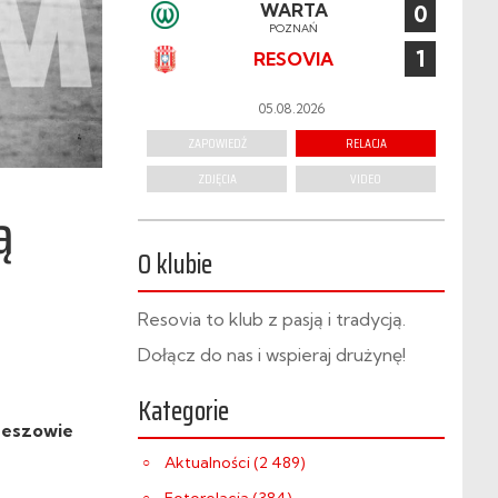
WARTA
0
POZNAŃ
1
RESOVIA
05.08.2026
ZAPOWIEDŹ
RELACJA
ZDJĘCIA
VIDEO
ą
O klubie
Resovia to klub z pasją i tradycją.
Dołącz do nas i wspieraj drużynę!
Kategorie
Rzeszowie
Aktualności (2 489)