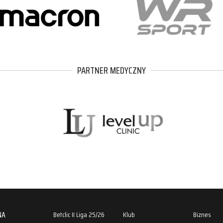
PARTNER MEDYCZNY
NA
Betclic II Liga 25/26
Klub
Biznes