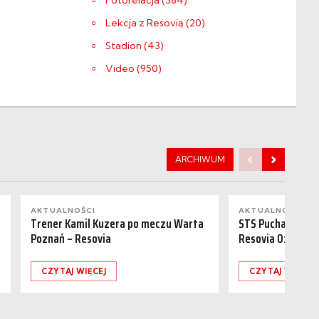
Fotorelacja (384)
Lekcja z Resovią (20)
Stadion (43)
Video (950)
ARCHIWUM
AKTUALNOŚCI
AKTUALNOŚCI
Trener Kamil Kuzera po meczu Warta
STS Puchar Polsk
Poznań – Resovia
Resovia 0:1
CZYTAJ WIĘCEJ
CZYTAJ WIĘCEJ