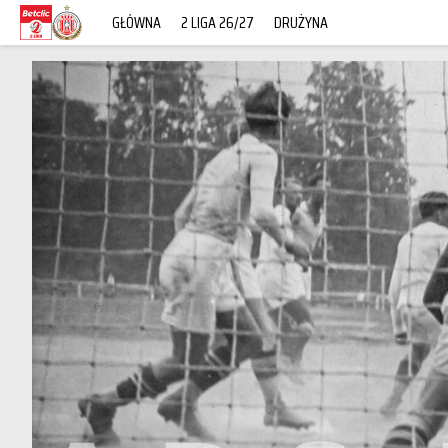
GŁÓWNA
2 LIGA 26/27
DRUŻYNA