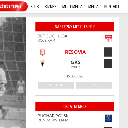
KLUB
BIZNES
MULTIMEDIA
MEDIA
KONTAKT
KUP ONLINE!
NASTĘPNY MECZ U SIEBIE
BETCLIC II LIGA
KOLEJKA 4
RESOVIA
GKS
TYCHY
15.08.2026
ZAPOWIEDŹ
BILETY
OSTATNI MECZ
PUCHAR POLSKI
RUNDA WSTĘPNA