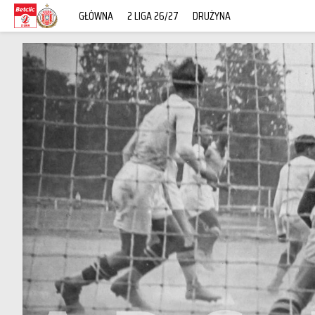
GŁÓWNA
2 LIGA 26/27
DRUŻYNA