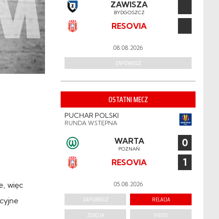
ZAWISZA
BYDGOSZCZ
RESOVIA
08.08.2026
ZAPOWIEDŹ
OSTATNI MECZ
PUCHAR POLSKI
RUNDA WSTĘPNA
WARTA
0
POZNAŃ
1
RESOVIA
e, więc
05.08.2026
ZAPOWIEDŹ
RELACJA
cyjne
ZDJĘCIA
VIDEO