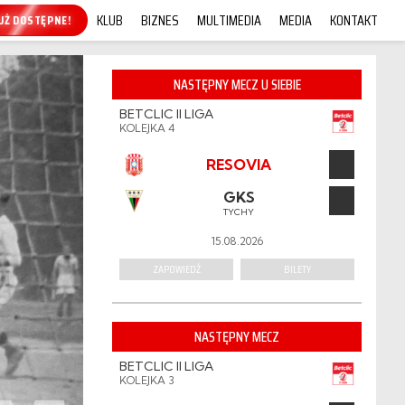
KLUB
BIZNES
MULTIMEDIA
MEDIA
KONTAKT
KUP ONLINE!
NASTĘPNY MECZ U SIEBIE
BETCLIC II LIGA
KOLEJKA 4
RESOVIA
GKS
TYCHY
15.08.2026
ZAPOWIEDŹ
BILETY
NASTĘPNY MECZ
BETCLIC II LIGA
KOLEJKA 3