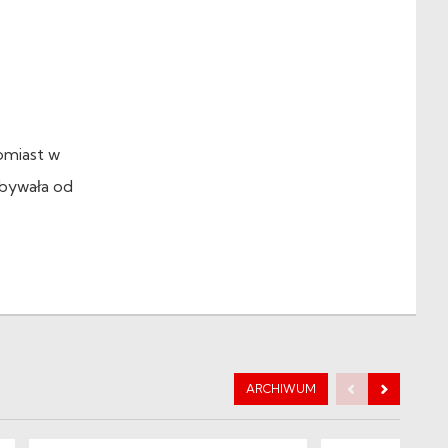
omiast w
bywała od
ARCHIWUM