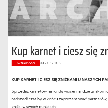
Kup karnet i ciesz się 
Aktualności
04 / 03 / 2019
KUP KARNET I CIESZ SIĘ ZNIŻKAMI U NASZYCH 
Sprzedaż karnetów na rundę wiosenną idzie znakomicie
nadszedł czas by w końcu zaprezentować partnerów, k
zniżki w swoich punktach!