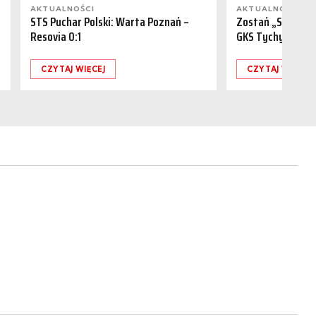
AKTUALNOŚCI
AKTUALNOŚCI
STS Puchar Polski: Warta Poznań –
Zostań „Sponsor
Resovia 0:1
GKS Tychy (15.08
CZYTAJ WIĘCEJ
CZYTAJ WIĘCEJ