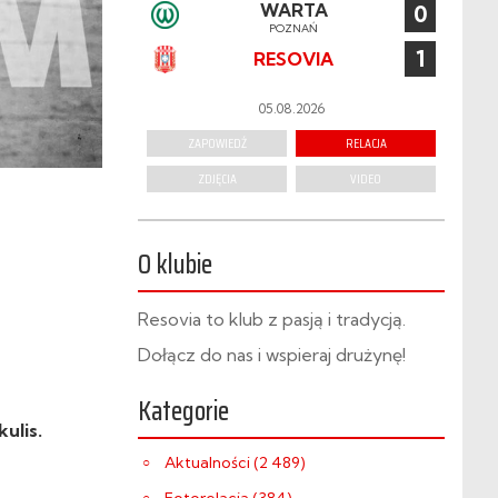
WARTA
0
POZNAŃ
1
RESOVIA
05.08.2026
ZAPOWIEDŹ
RELACJA
ZDJĘCIA
VIDEO
O klubie
Resovia to klub z pasją i tradycją.
Dołącz do nas i wspieraj drużynę!
Kategorie
ulis.
Aktualności (2 489)