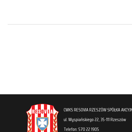
CWKS RESOVIA RZESZÓW SPÓŁKA AKCYJ
ul. Wyspiańskiego 22, 35-111 Rzeszów
Telefon: 570 22 1905