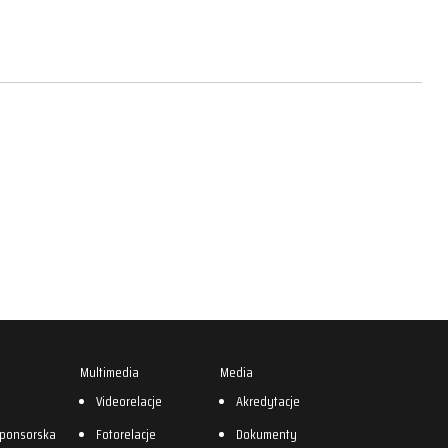
Multimedia
Media
0
Videorelacje
Akredytacje
sponsorska
Fotorelacje
Dokumenty