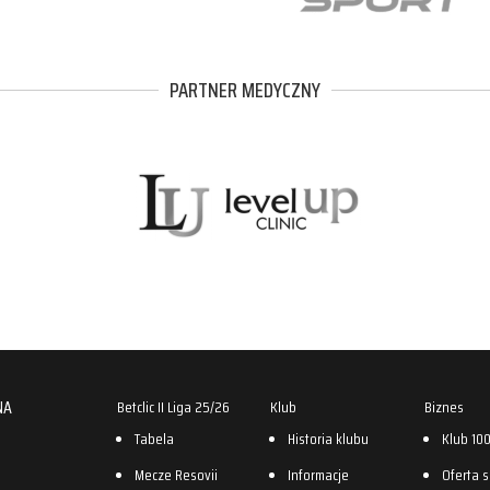
PARTNER MEDYCZNY
NA
Betclic II Liga 25/26
Klub
Biznes
Tabela
Historia klubu
Klub 10
Mecze Resovii
Informacje
Oferta 