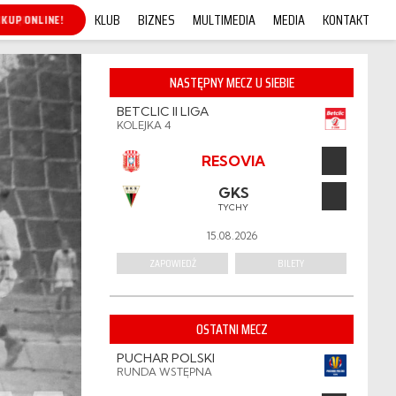
KLUB
BIZNES
MULTIMEDIA
MEDIA
KONTAKT
KUP ONLINE!
NASTĘPNY MECZ U SIEBIE
BETCLIC II LIGA
KOLEJKA 4
RESOVIA
GKS
TYCHY
15.08.2026
ZAPOWIEDŹ
BILETY
OSTATNI MECZ
PUCHAR POLSKI
RUNDA WSTĘPNA