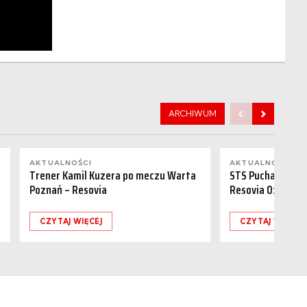
ARCHIWUM
AKTUALNOŚCI
AKTUALNOŚCI
Trener Kamil Kuzera po meczu Warta
STS Puchar Polsk
Poznań – Resovia
Resovia 0:1
CZYTAJ WIĘCEJ
CZYTAJ WIĘCEJ