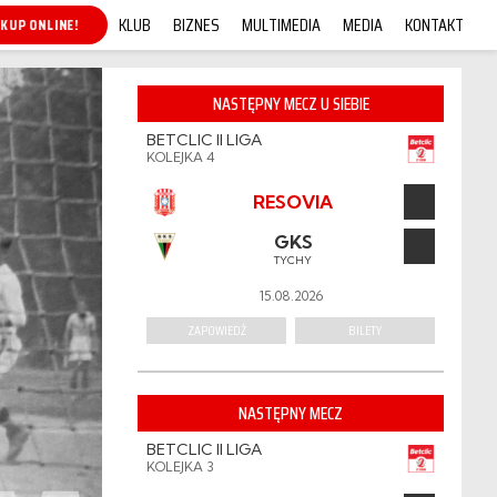
KLUB
BIZNES
MULTIMEDIA
MEDIA
KONTAKT
KUP ONLINE!
NASTĘPNY MECZ U SIEBIE
BETCLIC II LIGA
KOLEJKA 4
RESOVIA
GKS
TYCHY
15.08.2026
ZAPOWIEDŹ
BILETY
NASTĘPNY MECZ
BETCLIC II LIGA
KOLEJKA 3