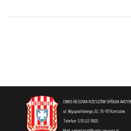
CWKS RESOVIA RZESZÓW SPÓŁKA AKCYJ
ul. Wyspiańskiego 22, 35-111 Rzeszów
Telefon: 570 22 1905
Mail: sekretariat@cwks-resovia.pl