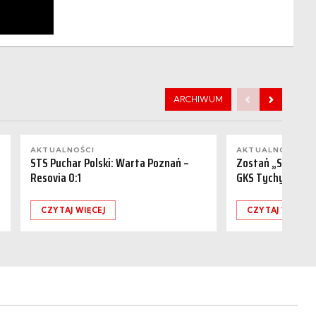
ARCHIWUM
AKTUALNOŚCI
AKTUALNOŚCI
STS Puchar Polski: Warta Poznań –
Zostań „Sponsor
Resovia 0:1
GKS Tychy (15.08
CZYTAJ WIĘCEJ
CZYTAJ WIĘCEJ