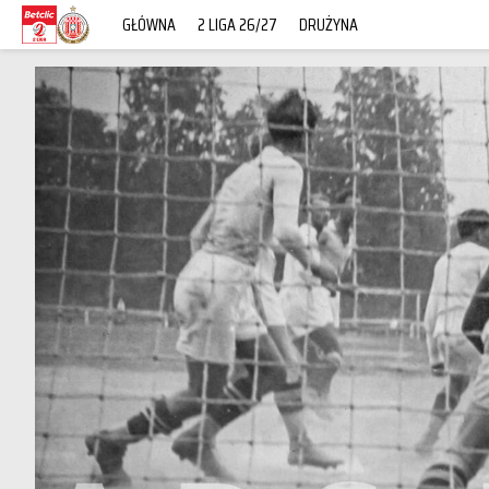
GŁÓWNA
2 LIGA 26/27
DRUŻYNA