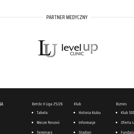
PARTNER MEDYCZNY
NA
Betclic II Liga 25/26
Klub
Biznes
Tabela
Historia klubu
Klub 10
Mecze Resovii
Informacje
Oferta 
Terminarz
Stadion
Fundacj