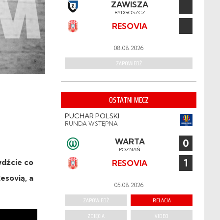
ZAWISZA
BYDGOSZCZ
RESOVIA
08.08.2026
ZAPOWIEDŹ
OSTATNI MECZ
PUCHAR POLSKI
RUNDA WSTĘPNA
WARTA
0
POZNAŃ
1
wdźcie co
RESOVIA
esovią, a
05.08.2026
ZAPOWIEDŹ
RELACJA
ZDJĘCIA
VIDEO