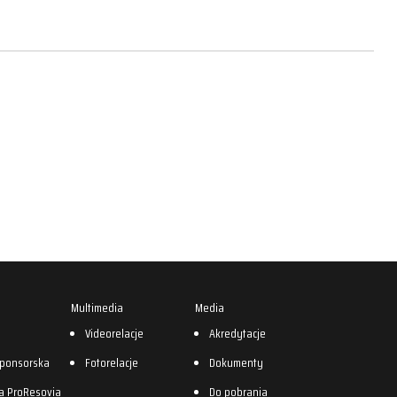
Multimedia
Media
0
Videorelacje
Akredytacje
sponsorska
Fotorelacje
Dokumenty
a ProResovia
Do pobrania