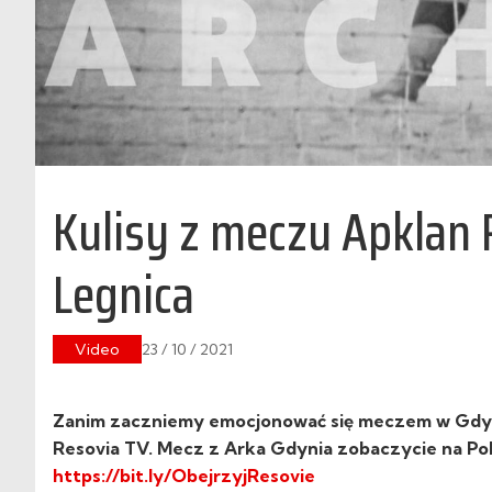
Kulisy z meczu Apklan
Legnica
Video
23 / 10 / 2021
Zanim zaczniemy emocjonować się meczem w Gdyn
Resovia TV. Mecz z
Arka Gdynia
zobaczycie na
Po
https://bit.ly/ObejrzyjResovie