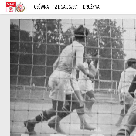
GŁÓWNA
2 LIGA 26/27
DRUŻYNA