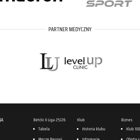
PARTNER MEDYCZNY
NA
Betclic II Liga 25/26
Klub
Biznes
Tabela
Historia klubu
Klub 10
Mecze Resovii
Informacje
Oferta 