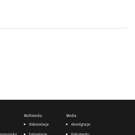
Multimedia
Media
0
Videorelacje
Akredytacje
sponsorska
Fotorelacje
Dokumenty