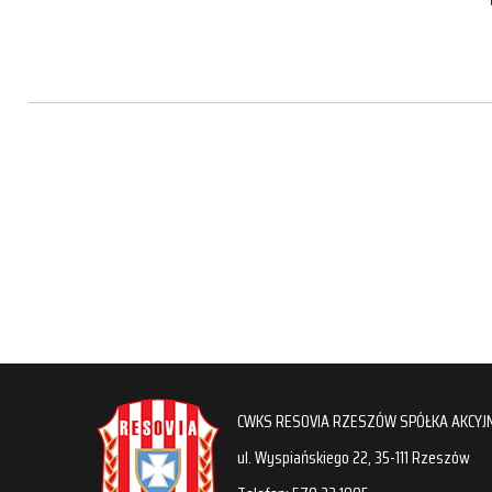
CWKS RESOVIA RZESZÓW SPÓŁKA AKCYJ
ul. Wyspiańskiego 22, 35-111 Rzeszów