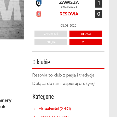
ZAWISZA
1
BYDGOSZCZ
0
RESOVIA
08.08.2026
ZAPOWIEDŹ
RELACJA
ZDJĘCIA
VIDEO
O klubie
Resovia to klub z pasją i tradycją.
Dołącz do nas i wspieraj drużynę!
Kategorie
amery
lub –
Aktualności (2 491)