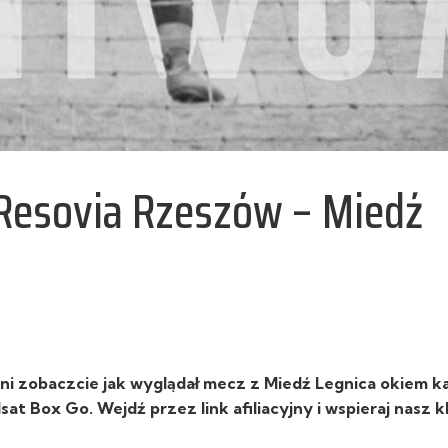
 Resovia Rzeszów – Miedź
i zobaczcie jak wyglądał mecz z
Miedź Legnica
okiem k
lsat Box Go.
Wejdź przez link afiliacyjny i wspieraj nasz k