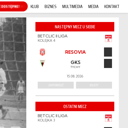
KLUB
BIZNES
MULTIMEDIA
MEDIA
KONTAKT
KUP ONLINE!
NASTĘPNY MECZ U SIEBIE
BETCLIC II LIGA
KOLEJKA 4
RESOVIA
GKS
TYCHY
15.08.2026
ZAPOWIEDŹ
BILETY
OSTATNI MECZ
BETCLIC II LIGA
KOLEJKA 3