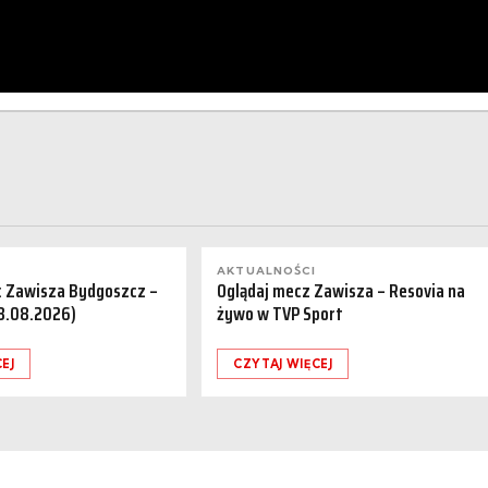
AKTUALNOŚCI
a: Zawisza Bydgoszcz –
Oglądaj mecz Zawisza – Resovia na
08.08.2026)
żywo w TVP Sport
EJ
CZYTAJ WIĘCEJ