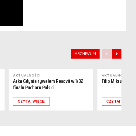
ARCHIWUM
AKTUALNOŚCI
AKTUALNOŚCI
Arka Gdynia rywalem Resovii w 1/32
Filip Mikrut odch
finału Pucharu Polski
CZYTAJ WIĘCEJ
CZYTAJ WIĘCEJ