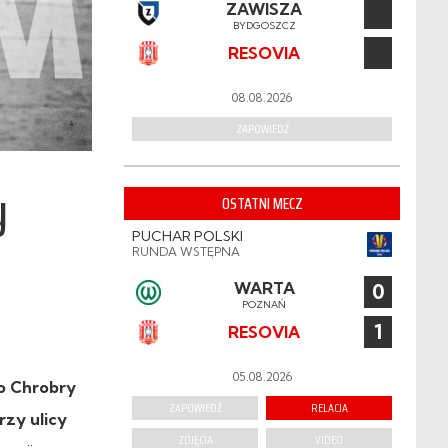
ZAWISZA
BYDGOSZCZ
RESOVIA
08.08.2026
ZAPOWIEDŹ
y
OSTATNI MECZ
PUCHAR POLSKI
RUNDA WSTĘPNA
WARTA
0
POZNAŃ
1
RESOVIA
05.08.2026
ko Chrobry
ZAPOWIEDŹ
RELACJA
rzy ulicy
ZDJĘCIA
VIDEO