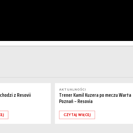
AKTUALNOŚCI
dchodzi z Resovii
Trener Kamil Kuzera po meczu Warta
Poznań – Resovia
EJ
CZYTAJ WIĘCEJ