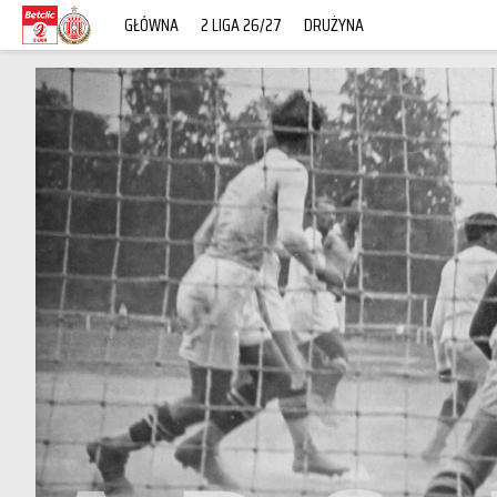
GŁÓWNA
2 LIGA 26/27
DRUŻYNA