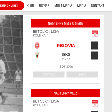
KLUB
BIZNES
MULTIMEDIA
MEDIA
KONTAKT
KUP ONLINE!
NASTĘPNY MECZ U SIEBIE
BETCLIC II LIGA
KOLEJKA 4
RESOVIA
GKS
TYCHY
15.08.2026
ZAPOWIEDŹ
BILETY
NASTĘPNY MECZ
BETCLIC II LIGA
KOLEJKA 3