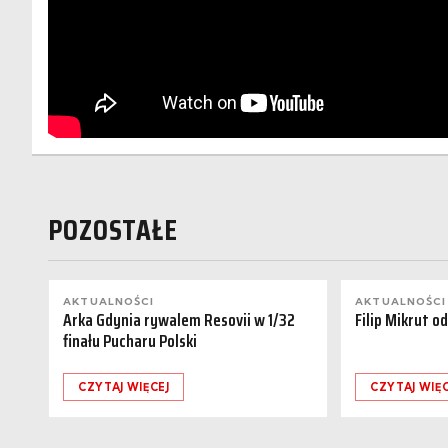
POZOSTAŁE
AKTUALNOŚCI
AKTUALNOŚCI
Arka Gdynia rywalem Resovii w 1/32
Filip Mikrut o
finału Pucharu Polski
CZYTAJ WIĘCEJ
CZYTAJ WIĘC