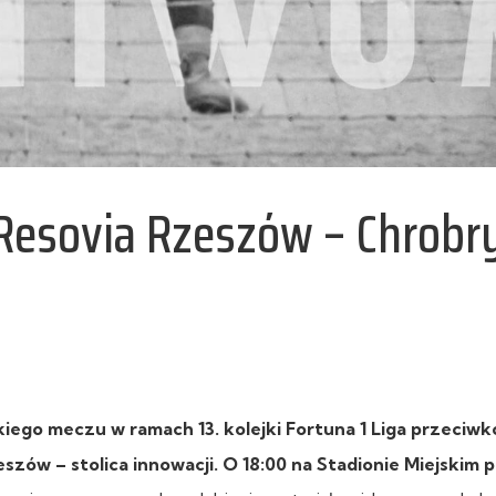
 Resovia Rzeszów – Chrobr
ego meczu w ramach 13. kolejki Fortuna 1 Liga przeciw
zów – stolica innowacji. O 18:00 na Stadionie Miejskim p