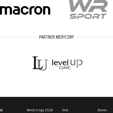
PARTNER MEDYCZNY
NA
Betclic II Liga 25/26
Klub
Biznes