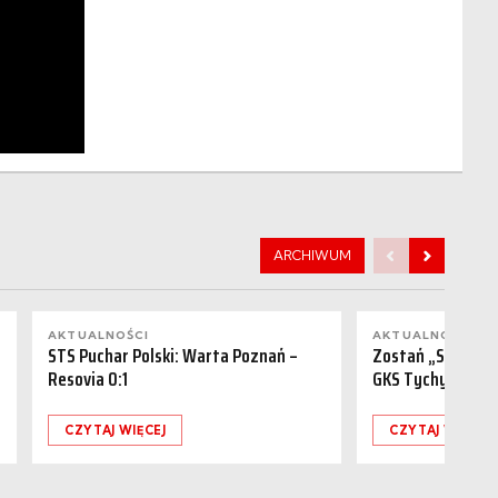
ARCHIWUM
AKTUALNOŚCI
AKTUALNOŚCI
STS Puchar Polski: Warta Poznań –
Zostań „Sponsor
Resovia 0:1
GKS Tychy (15.08
CZYTAJ WIĘCEJ
CZYTAJ WIĘCEJ