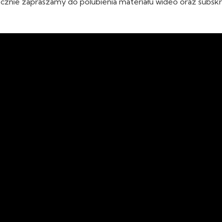
znie zapraszamy do polubienia materiału wideo oraz subskr