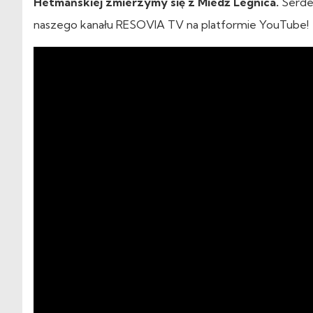
Hetmańskiej zmierzymy się z Miedź Legnica.
Serdec
naszego kanału RESOVIA TV na platformie YouTube!