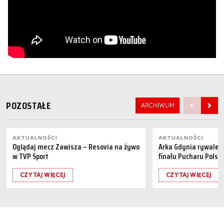
POZOSTAŁE
ARCHIWUM
AKTUALNOŚCI
AKTUALNOŚCI
Oglądaj mecz Zawisza – Resovia na żywo
Arka Gdynia rywalem 
w TVP Sport
finału Pucharu Polski
CZYTAJ WIĘCEJ
CZYTAJ WIĘCEJ