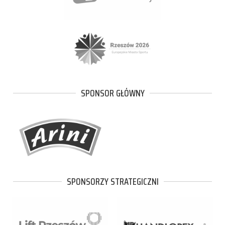
SPONSOR GŁÓWNY
SPONSORZY STRATEGICZNI