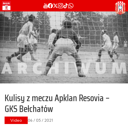
Kulisy z meczu Apklan Resovia –
GKS Bełchatów
Video
06 / 05 / 2021