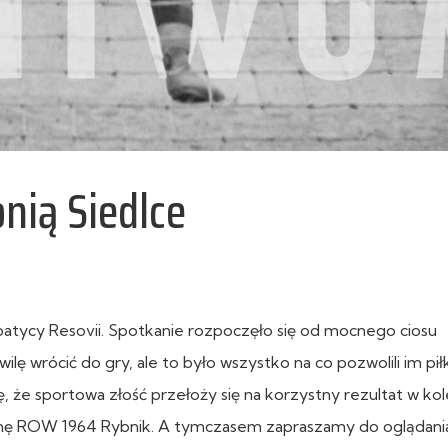
nią Siedlce
patycy Resovii. Spotkanie rozpoczęło się od mocnego ciosu
lę wrócić do gry, ale to było wszystko na co pozwolili im pił
, że sportowa złość przełoży się na korzystny rezultat w ko
ynę ROW 1964 Rybnik. A tymczasem zapraszamy do oglądani