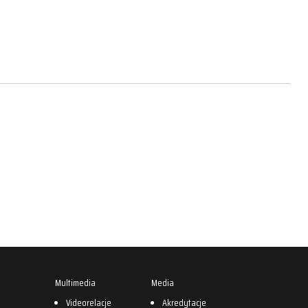
Multimedia
Media
0
Videorelacje
Akredytacje