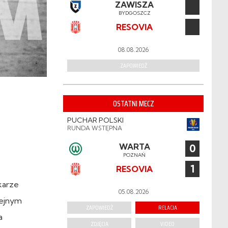
ZAWISZA
BYDGOSZCZ
RESOVIA
08.08.2026
ZAPOWIEDŹ
OSTATNI MECZ
PUCHAR POLSKI
RUNDA WSTĘPNA
WARTA
0
POZNAŃ
1
RESOVIA
karze
05.08.2026
lejnym
ZAPOWIEDŹ
RELACJA
a
ZDJĘCIA
VIDEO