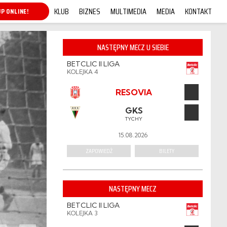
KLUB
BIZNES
MULTIMEDIA
MEDIA
KONTAKT
P ONLINE!
NASTĘPNY MECZ U SIEBIE
BETCLIC II LIGA
KOLEJKA 4
RESOVIA
GKS
TYCHY
15.08.2026
ZAPOWIEDŹ
BILETY
NASTĘPNY MECZ
BETCLIC II LIGA
KOLEJKA 3