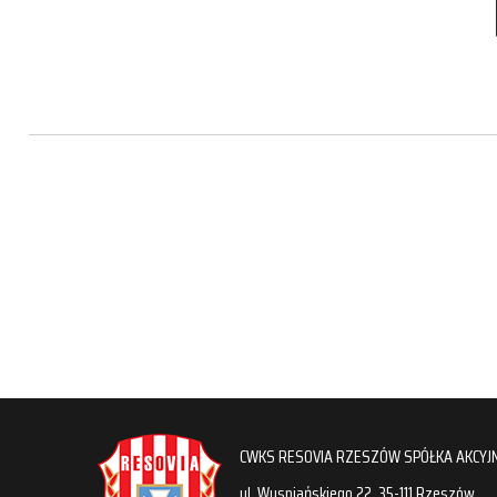
CWKS RESOVIA RZESZÓW SPÓŁKA AKCYJ
ul. Wyspiańskiego 22, 35-111 Rzeszów