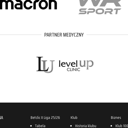
PARTNER MEDYCZNY
NA
Betclic II Liga 25/26
Klub
Biznes
Tabela
Historia klubu
Klub 10