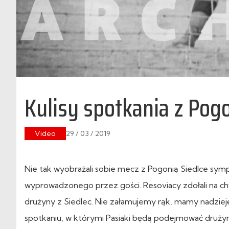
Kulisy spotkania z Pogo
Video
29 / 03 / 2019
Nie tak wyobrażali sobie mecz z Pogonią Siedlce sym
wyprowadzonego przez gości. Resoviacy zdołali na chwi
drużyny z Siedlec. Nie załamujemy rąk, mamy nadzieję
spotkaniu, w którymi Pasiaki będą podejmować druż