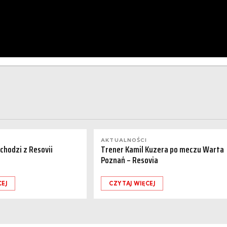
AKTUALNOŚCI
dchodzi z Resovii
Trener Kamil Kuzera po meczu Warta
Poznań – Resovia
CEJ
CZYTAJ WIĘCEJ