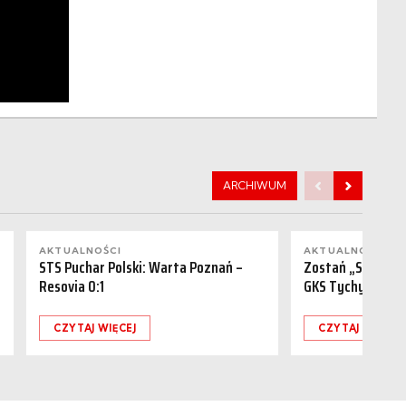
ARCHIWUM
AKTUALNOŚCI
AKTUALNOŚCI
STS Puchar Polski: Warta Poznań –
Zostań „Sponsor
Resovia 0:1
GKS Tychy (15.08
CZYTAJ WIĘCEJ
CZYTAJ WIĘCEJ