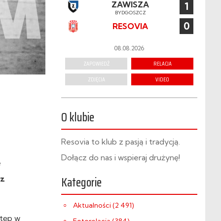
ZAWISZA
1
BYDGOSZCZ
0
RESOVIA
08.08.2026
ZAPOWIEDŹ
RELACJA
ZDJĘCIA
VIDEO
O klubie
Resovia to klub z pasją i tradycją.
Dołącz do nas i wspieraj drużynę!
e
Kategorie
 z
Aktualności (2 491)
stęp w