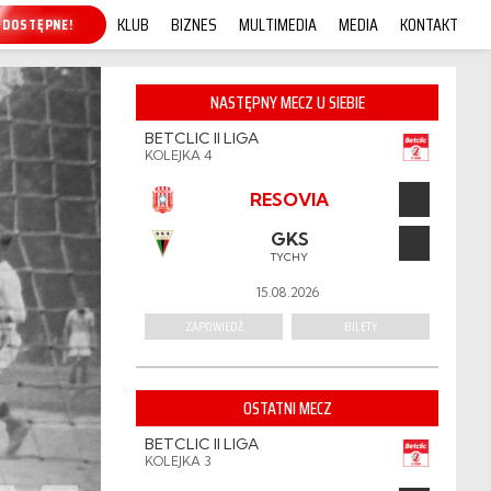
KLUB
BIZNES
MULTIMEDIA
MEDIA
KONTAKT
UP ONLINE!
NASTĘPNY MECZ U SIEBIE
BETCLIC II LIGA
KOLEJKA 4
RESOVIA
GKS
TYCHY
15.08.2026
ZAPOWIEDŹ
BILETY
OSTATNI MECZ
BETCLIC II LIGA
KOLEJKA 3