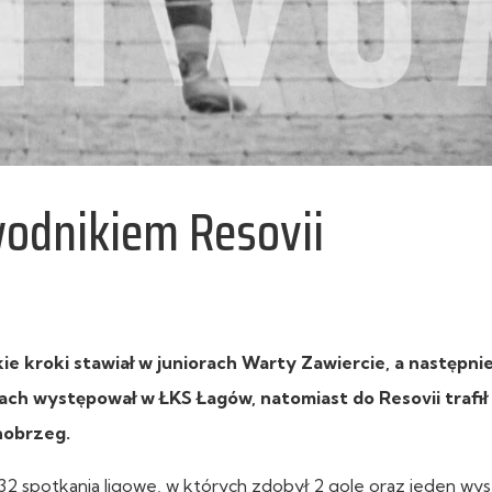
odnikiem Resovii
ie kroki stawiał w juniorach Warty Zawiercie, a następni
 występował w ŁKS Łagów, natomiast do Resovii trafił
rnobrzeg.
2 spotkania ligowe, w których zdobył 2 gole oraz jeden wy