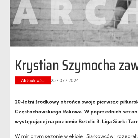
Krystian Szymocha zaw
Aktualności
25 / 07 / 2024
20-letni środkowy obrońca swoje pierwsze piłkarsk
Częstochowskiego Rakowa. W poprzednich sezonach
występującej na poziomie Betclic 3. Liga Siarki Ta
W minionym sezonie w ekipie „Siarkowców” rozegrał 3