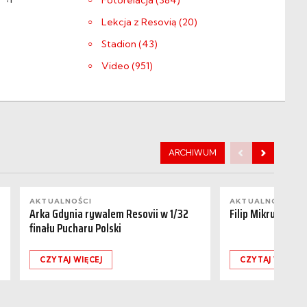
Fotorelacja (384)
Lekcja z Resovią (20)
Stadion (43)
Video (951)
ARCHIWUM
AKTUALNOŚCI
AKTUALNOŚCI
Arka Gdynia rywalem Resovii w 1/32
Filip Mikrut odch
finału Pucharu Polski
CZYTAJ WIĘCEJ
CZYTAJ WIĘCEJ