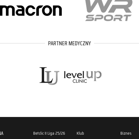
PARTNER MEDYCZNY
NA
Betclic II Liga 25/26
Klub
Biznes