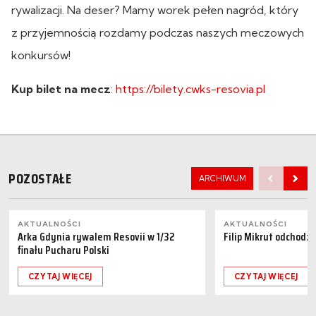
rywalizacji. Na deser? Mamy worek pełen nagród, który
z przyjemnością rozdamy podczas naszych meczowych
konkursów!
Kup bilet na mecz
:
https://bilety.cwks-resovia.pl
POZOSTAŁE
ARCHIWUM
AKTUALNOŚCI
AKTUALNOŚCI
Arka Gdynia rywalem Resovii w 1/32
Filip Mikrut odchodzi
finału Pucharu Polski
CZYTAJ WIĘCEJ
CZYTAJ WIĘCEJ