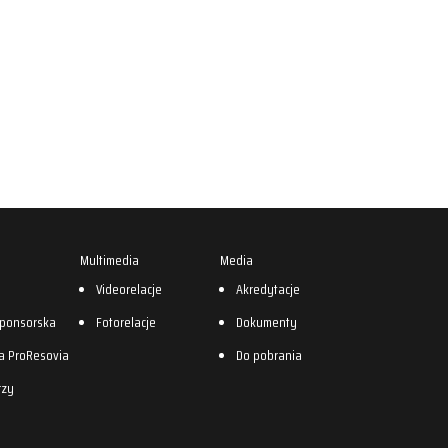
Multimedia
Media
0
Videorelacje
Akredytacje
sponsorska
Fotorelacje
Dokumenty
a ProResovia
Do pobrania
rzy