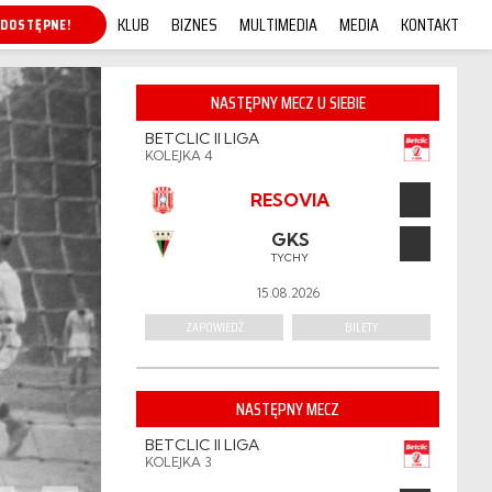
KLUB
BIZNES
MULTIMEDIA
MEDIA
KONTAKT
P ONLINE!
NASTĘPNY MECZ U SIEBIE
BETCLIC II LIGA
KOLEJKA 4
RESOVIA
GKS
TYCHY
15.08.2026
ZAPOWIEDŹ
BILETY
NASTĘPNY MECZ
BETCLIC II LIGA
KOLEJKA 3