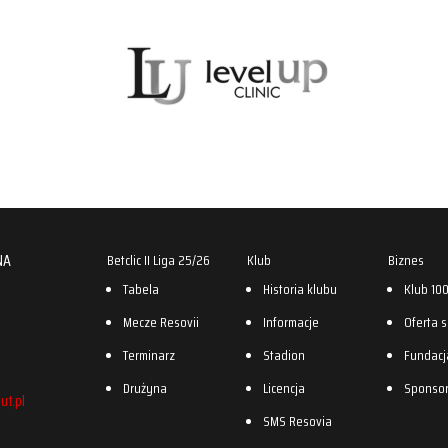
NA
Betclic II Liga 25/26
Klub
Biznes
Tabela
Historia klubu
Klub 10
Mecze Resovii
Informacje
Oferta 
Terminarz
Stadion
Fundacj
Drużyna
Licencja
Sponso
ut.pl
SMS Resovia