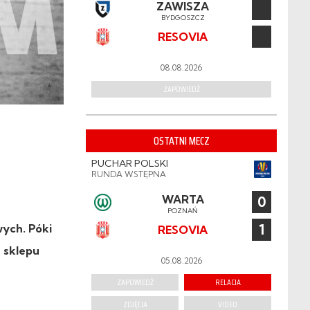
ZAWISZA
BYDGOSZCZ
RESOVIA
08.08.2026
ZAPOWIEDŹ
OSTATNI MECZ
PUCHAR POLSKI
RUNDA WSTĘPNA
WARTA
0
POZNAŃ
1
wych. Póki
RESOVIA
 sklepu
05.08.2026
ZAPOWIEDŹ
RELACJA
ZDJĘCIA
VIDEO