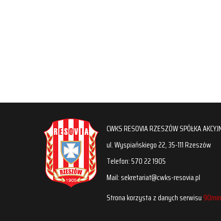
CWKS RESOVIA RZESZÓW SPÓŁKA AKCYJ
ul. Wyspiańskiego 22, 35-111 Rzeszów
Telefon: 570 22 1905
Mail: sekretariat@cwks-resovia.pl
Strona korzysta z danych serwisu
90min