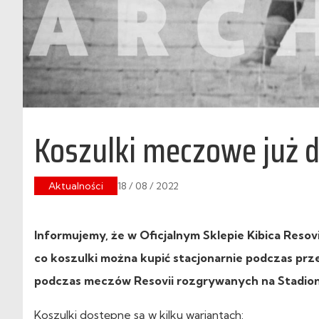
Koszulki meczowe już 
Aktualności
18 / 08 / 2022
Informujemy, że w Oficjalnym Sklepie Kibica Resov
co koszulki można kupić stacjonarnie podczas pr
podczas meczów Resovii rozgrywanych na Stadion
Koszulki dostępne są w kilku wariantach: