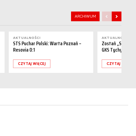
ARCHIWUM
AKTUALNOŚCI
AKTUALNOŚCI
STS Puchar Polski: Warta Poznań –
Zostań „Sponsor
Resovia 0:1
GKS Tychy (15.08
CZYTAJ WIĘCEJ
CZYTAJ WIĘCEJ