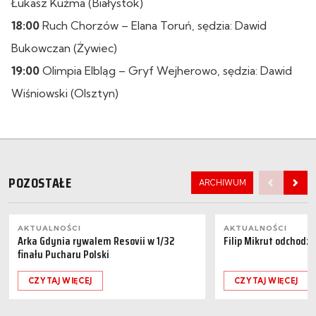
Łukasz Kuźma (Białystok)
18:00
Ruch Chorzów – Elana Toruń, sędzia: Dawid
Bukowczan (Żywiec)
19:00
Olimpia Elbląg – Gryf Wejherowo, sędzia: Dawid
Wiśniowski (Olsztyn)
POZOSTAŁE
ARCHIWUM
AKTUALNOŚCI
AKTUALNOŚCI
Arka Gdynia rywalem Resovii w 1/32
Filip Mikrut odchodzi
finału Pucharu Polski
CZYTAJ WIĘCEJ
CZYTAJ WIĘCEJ