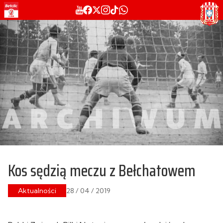
Kos sędzią meczu z Bełchatowem
Aktualności
28 / 04 / 2019