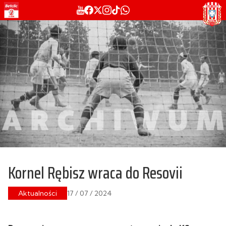
Kornel Rębisz wraca do Resovii
Aktualności
17 / 07 / 2024