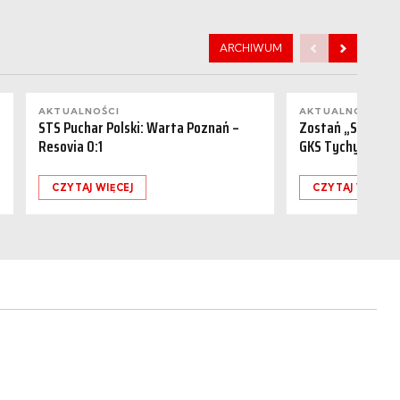
ARCHIWUM
AKTUALNOŚCI
AKTUALNOŚCI
STS Puchar Polski: Warta Poznań –
Zostań „Sponsor
Resovia 0:1
GKS Tychy (15.08
CZYTAJ WIĘCEJ
CZYTAJ WIĘCEJ