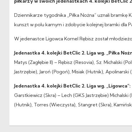
piłkarzy w swoich jedenastkach 4. kolejki BetClic 2.
Dziennikarze tygodnika „Piłka Nożna” uznali bramkę Ko
kunszt w polu karnym i zdobycie kolejnej bramki dla P
W jedenastce Ligowca Kornel Rębisz został młodzieżow
Jedenastka 4. kolejki BetClic 2. Liga wg. „Piłka Noż
Matys (Zagłębie II) – Rębisz (Resovia), Sz. Michalski (
Jastrzębie), Jaroń (Pogoń), Misiak (Hutnik), Apolinarski
Jedenastka 4. kolejki BetClic 2. Liga wg. „Ligowca”:
Garstkiewicz (Skra) – Lech (GKS Jastrzębie) Michalski (
(Hutnik), Torres (Wieczysta), Stangret (Skra), Kamińsk