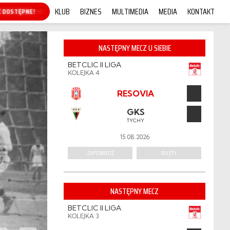
KLUB
BIZNES
MULTIMEDIA
MEDIA
KONTAKT
KUP ONLINE!
NASTĘPNY MECZ U SIEBIE
BETCLIC II LIGA
KOLEJKA 4
RESOVIA
GKS
TYCHY
15.08.2026
ZAPOWIEDŹ
BILETY
NASTĘPNY MECZ
BETCLIC II LIGA
KOLEJKA 3