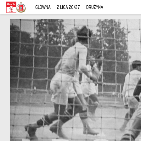
GŁÓWNA
2 LIGA 26/27
DRUŻYNA