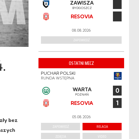
ZAWISZA
BYDGOSZCZ
RESOVIA
08.08.2026
ZAPOWIEDŹ
4.
OSTATNI MECZ
PUCHAR POLSKI
RUNDA WSTĘPNA
WARTA
0
POZNAŃ
1
RESOVIA
05.08.2026
zły bez
ZAPOWIEDŹ
RELACJA
naszych
ZDJĘCIA
VIDEO