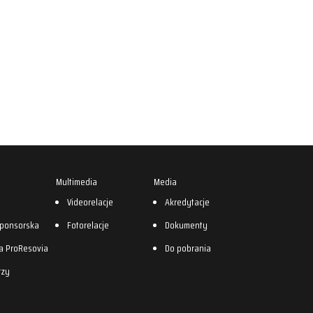
Multimedia
Media
0
Videorelacje
Akredytacje
sponsorska
Fotorelacje
Dokumenty
a ProResovia
Do pobrania
rzy