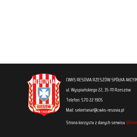
CWKS RESOVIA RZESZÓW SPÓŁKA AKCYJ
ul. Wyspiańskiego 22, 35-111 Rzeszów
Telefon: 570 22 1905
Mail: sekretariat@cwks-resovia.pl
Strona korzysta z danych serwisu
90min