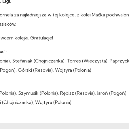
 Ligi.
rnela za najładniejszą w tej kolejce, z kolei Maćka pochwalo
asiaków.
cem kolejki. Gratulacje!
na”:
Polonia), Stefaniak (Chojniczanka), Torres (Wieczysta), Paprzyc
 (Pogoń), Górski (Resovia), Wojtyra (Polonia)
Polonia), Szymusik (Polonia), Rębisz (Resovia), Jaroń (Pogoń),
i (Chojniczanka), Wojtyra (Polonia)