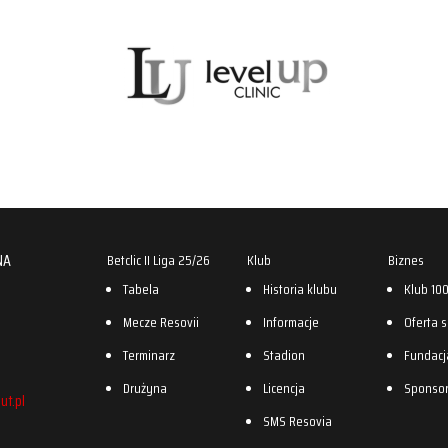
NA
Betclic II Liga 25/26
Klub
Biznes
Tabela
Historia klubu
Klub 10
Mecze Resovii
Informacje
Oferta 
Terminarz
Stadion
Fundacj
Drużyna
Licencja
Sponso
ut.pl
SMS Resovia