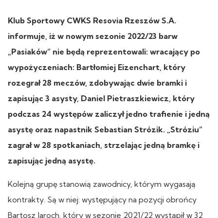
Klub Sportowy CWKS Resovia Rzeszów S.A.
informuje, iż w nowym sezonie 2022/23 barw
„Pasiaków” nie będą reprezentowali: wracający po
wypożyczeniach: Bartłomiej Eizenchart, który
rozegrał 28 meczów, zdobywając dwie bramki i
zapisując 3 asysty, Daniel Pietraszkiewicz, który
podczas 24 występów zaliczył jedno trafienie i jedną
asystę oraz napastnik Sebastian Strózik. „Stróziu”
zagrał w 28 spotkaniach, strzelając jedną bramkę i
zapisując jedną asystę.
Kolejną grupę stanowią zawodnicy, którym wygasają
kontrakty. Są w niej: występujący na pozycji obrońcy
Bartosz Jaroch, który w sezonie 2021/22 wystąpił w 32