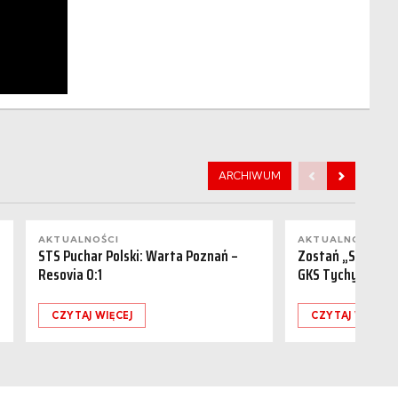
ARCHIWUM
AKTUALNOŚCI
AKTUALNOŚCI
STS Puchar Polski: Warta Poznań –
Zostań „Sponsor
Resovia 0:1
GKS Tychy (15.08
CZYTAJ WIĘCEJ
CZYTAJ WIĘCEJ