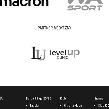
PARTNER MEDYCZNY
NA
Betclic II Liga 25/26
Klub
Biznes
Tabela
Historia klubu
Klub 10