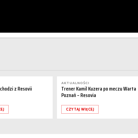
AKTUALNOŚCI
dchodzi z Resovii
Trener Kamil Kuzera po meczu Warta
Poznań – Resovia
EJ
CZYTAJ WIĘCEJ