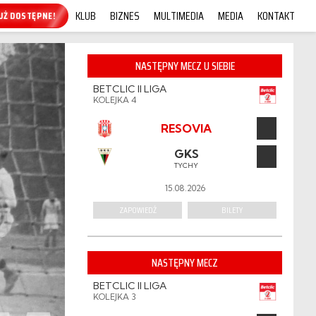
KLUB
BIZNES
MULTIMEDIA
MEDIA
KONTAKT
KUP ONLINE!
NASTĘPNY MECZ U SIEBIE
BETCLIC II LIGA
KOLEJKA 4
RESOVIA
GKS
TYCHY
15.08.2026
ZAPOWIEDŹ
BILETY
NASTĘPNY MECZ
BETCLIC II LIGA
KOLEJKA 3