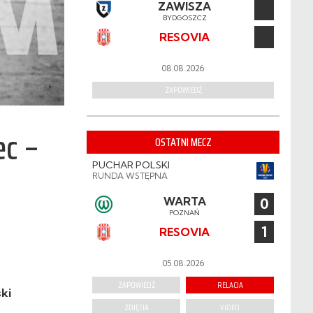
ZAWISZA
BYDGOSZCZ
RESOVIA
08.08.2026
ZAPOWIEDŹ
ec –
OSTATNI MECZ
PUCHAR POLSKI
RUNDA WSTĘPNA
WARTA
0
POZNAŃ
1
RESOVIA
05.08.2026
ZAPOWIEDŹ
RELACJA
ki
ZDJĘCIA
VIDEO