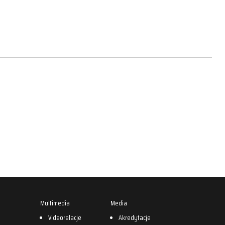
Multimedia
Media
0
Videorelacje
Akredytacje