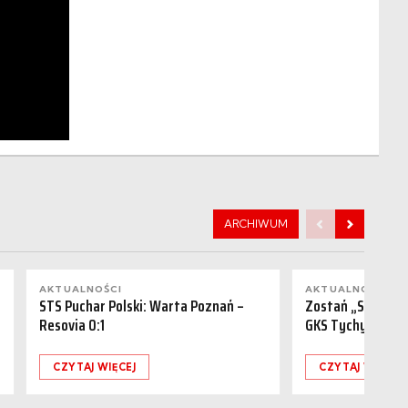
ARCHIWUM
AKTUALNOŚCI
AKTUALNOŚCI
STS Puchar Polski: Warta Poznań –
Zostań „Sponsor
Resovia 0:1
GKS Tychy (15.08
CZYTAJ WIĘCEJ
CZYTAJ WIĘCEJ