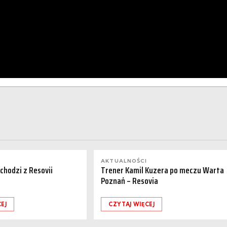
AKTUALNOŚCI
dchodzi z Resovii
Trener Kamil Kuzera po meczu Warta
Poznań – Resovia
EJ
CZYTAJ WIĘCEJ