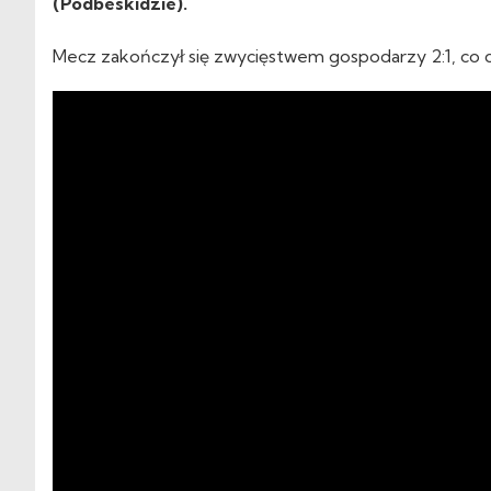
(Podbeskidzie).
Mecz zakończył się zwycięstwem gospodarzy 2:1, co d