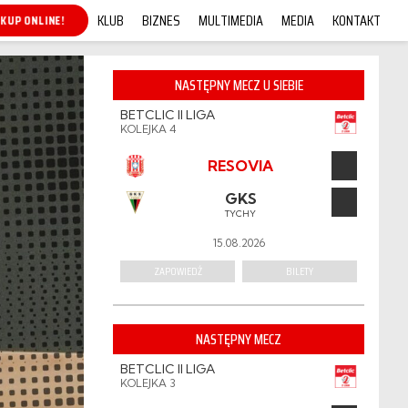
KLUB
BIZNES
MULTIMEDIA
MEDIA
KONTAKT
KUP ONLINE!
NASTĘPNY MECZ U SIEBIE
BETCLIC II LIGA
KOLEJKA 4
RESOVIA
GKS
TYCHY
15.08.2026
ZAPOWIEDŹ
BILETY
NASTĘPNY MECZ
BETCLIC II LIGA
KOLEJKA 3