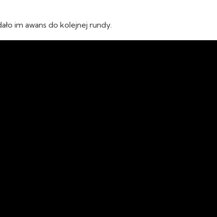
ało im awans do kolejnej rundy.