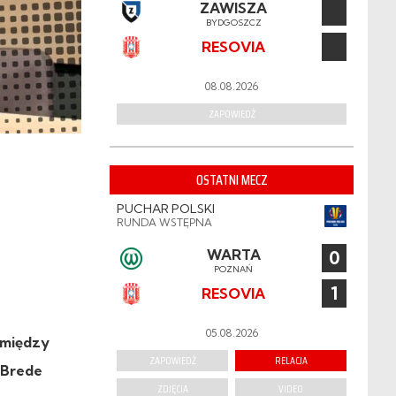
ZAWISZA
BYDGOSZCZ
RESOVIA
08.08.2026
ZAPOWIEDŹ
OSTATNI MECZ
PUCHAR POLSKI
RUNDA WSTĘPNA
WARTA
0
POZNAŃ
1
RESOVIA
05.08.2026
omiędzy
ZAPOWIEDŹ
RELACJA
 Brede
ZDJĘCIA
VIDEO