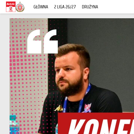
GŁÓWNA
2 LIGA 26/27
DRUŻYNA