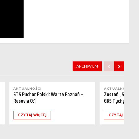
ARCHIWUM
AKTUALNOŚCI
AKTUALNOŚCI
STS Puchar Polski: Warta Poznań –
Zostań „Sponsor
Resovia 0:1
GKS Tychy (15.08
CZYTAJ WIĘCEJ
CZYTAJ WIĘCEJ