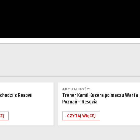
AKTUALNOŚCI
dchodzi z Resovii
Trener Kamil Kuzera po meczu Warta
Poznań – Resovia
EJ
CZYTAJ WIĘCEJ