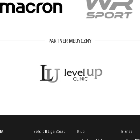
PARTNER MEDYCZNY
NA
Betclic II Liga 25/26
Klub
Biznes