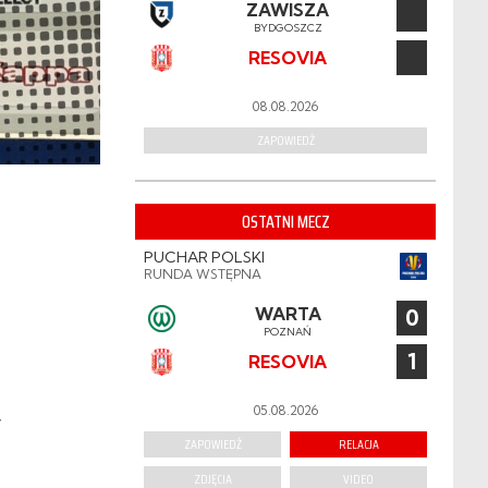
ZAWISZA
BYDGOSZCZ
RESOVIA
08.08.2026
ZAPOWIEDŹ
OSTATNI MECZ
PUCHAR POLSKI
RUNDA WSTĘPNA
WARTA
0
POZNAŃ
1
RESOVIA
05.08.2026
y
ZAPOWIEDŹ
RELACJA
ZDJĘCIA
VIDEO