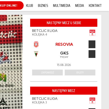
KLUB
BIZNES
MULTIMEDIA
MEDIA
KONTAKT
KUP ONLINE!
NASTĘPNY MECZ U SIEBIE
BETCLIC II LIGA
KOLEJKA 4
RESOVIA
GKS
TYCHY
15.08.2026
ZAPOWIEDŹ
BILETY
NASTĘPNY MECZ
BETCLIC II LIGA
KOLEJKA 3