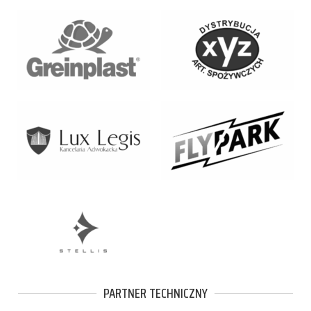
PARTNER TECHNICZNY