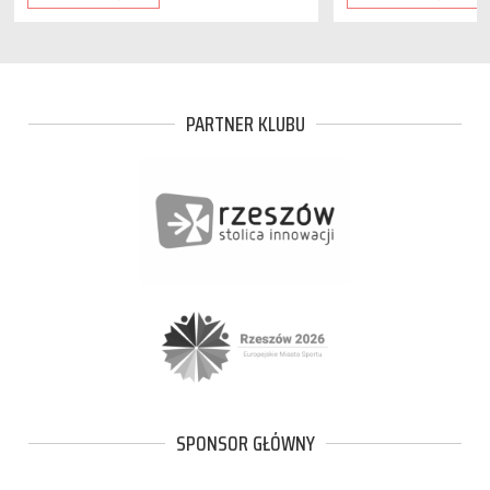
PARTNER KLUBU
SPONSOR GŁÓWNY