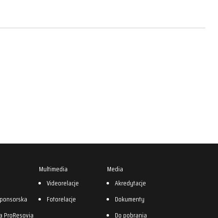
Multimedia
Media
0
Videorelacje
Akredytacje
sponsorska
Fotorelacje
Dokumenty
a ProResovia
Do pobrania