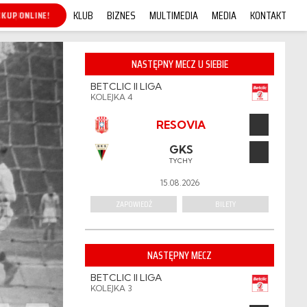
KLUB
BIZNES
MULTIMEDIA
MEDIA
KONTAKT
KUP ONLINE!
NASTĘPNY MECZ U SIEBIE
BETCLIC II LIGA
KOLEJKA 4
RESOVIA
GKS
TYCHY
15.08.2026
ZAPOWIEDŹ
BILETY
NASTĘPNY MECZ
BETCLIC II LIGA
KOLEJKA 3