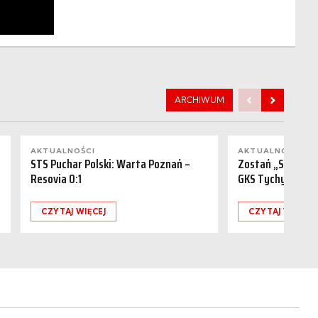
ARCHIWUM
AKTUALNOŚCI
AKTUALNOŚCI
STS Puchar Polski: Warta Poznań –
Zostań „Sponsor
Resovia 0:1
GKS Tychy (15.08
CZYTAJ WIĘCEJ
CZYTAJ WIĘCEJ