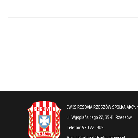
CWKS RESOVIA RZESZÓW SPÓŁKA AKCYJ
ul. Wyspiańskiego 22, 35-111 Rzeszów
Telefon: 570 22 1905
Mail: sekretariat@cwks-resovia.pl