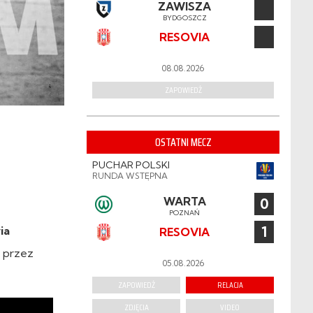
ZAWISZA
BYDGOSZCZ
RESOVIA
08.08.2026
ZAPOWIEDŹ
OSTATNI MECZ
PUCHAR POLSKI
RUNDA WSTĘPNA
WARTA
0
POZNAŃ
1
ia
RESOVIA
 przez
05.08.2026
ZAPOWIEDŹ
RELACJA
ZDJĘCIA
VIDEO