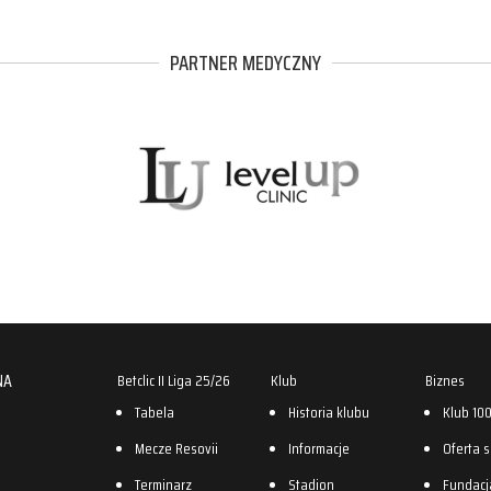
PARTNER MEDYCZNY
NA
Betclic II Liga 25/26
Klub
Biznes
Tabela
Historia klubu
Klub 10
Mecze Resovii
Informacje
Oferta 
Terminarz
Stadion
Fundacj