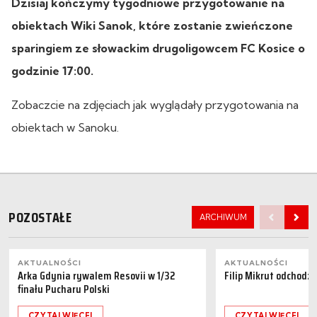
Dzisiaj kończymy tygodniowe przygotowanie na
obiektach Wiki Sanok, które zostanie zwieńczone
sparingiem ze słowackim drugoligowcem FC Kosice o
godzinie 17:00.
Zobaczcie na zdjęciach jak wyglądały przygotowania na
obiektach w Sanoku.
POZOSTAŁE
ARCHIWUM
AKTUALNOŚCI
AKTUALNOŚCI
Arka Gdynia rywalem Resovii w 1/32
Filip Mikrut odchodzi
finału Pucharu Polski
CZYTAJ WIĘCEJ
CZYTAJ WIĘCEJ