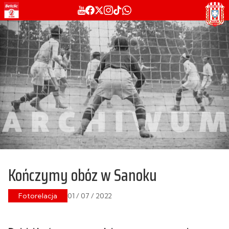
Kończymy obóz w Sanoku
Fotorelacja
01 / 07 / 2022