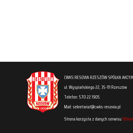
CWKS RESOVIA RZESZÓW SPÓŁKA AKCYJ
ul. Wyspiańskiego 22, 35-111 Rzeszów
Telefon: 570 22 1905
Mail: sekretariat@cwks-resovia.pl
Strona korzysta z danych serwisu
90min