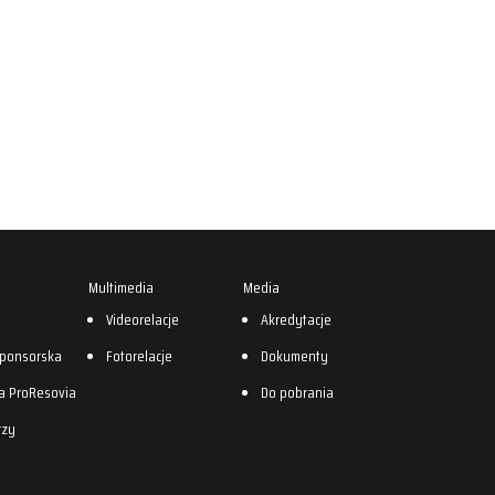
Multimedia
Media
0
Videorelacje
Akredytacje
sponsorska
Fotorelacje
Dokumenty
a ProResovia
Do pobrania
rzy