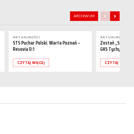
ARCHIWUM
AKTUALNOŚCI
AKTUALNOŚCI
STS Puchar Polski: Warta Poznań –
Zostań „Sponsor
Resovia 0:1
GKS Tychy (15.08
CZYTAJ WIĘCEJ
CZYTAJ WIĘCEJ