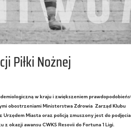
i Piłki Nożnej
pidemiologiczną w kraju i zwiększeniem prawdopodobień
nymi obostrzeniami Ministerstwa Zdrowia Zarząd Klubu
rzędem Miasta oraz policją zmuszony jest do podjęcia 
u z okazji awansu CWKS Resovii do Fortuna 1 Ligi.