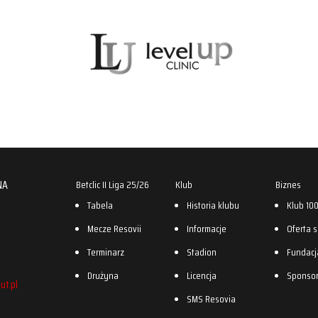
NA
Betclic II Liga 25/26
Klub
Biznes
Tabela
Historia klubu
Klub 10
Mecze Resovii
Informacje
Oferta 
Terminarz
Stadion
Fundacj
Drużyna
Licencja
Sponso
ut.pl
SMS Resovia