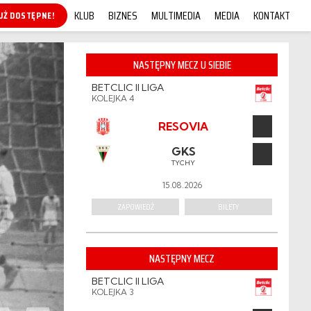
KLUB
BIZNES
MULTIMEDIA
MEDIA
KONTAKT
KUP ONLINE!
NASTĘPNY MECZ U SIEBIE
BETCLIC II LIGA
KOLEJKA 4
RESOVIA
GKS
TYCHY
15.08.2026
ZAPOWIEDŹ
BILETY
NASTĘPNY MECZ
BETCLIC II LIGA
KOLEJKA 3