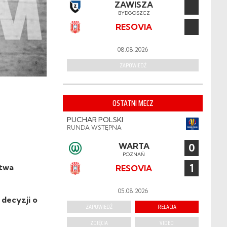
ZAWISZA
BYDGOSZCZ
RESOVIA
08.08.2026
ZAPOWIEDŹ
OSTATNI MECZ
PUCHAR POLSKI
RUNDA WSTĘPNA
WARTA
0
POZNAŃ
1
stwa
RESOVIA
05.08.2026
decyzji o
ZAPOWIEDŹ
RELACJA
ZDJĘCIA
VIDEO