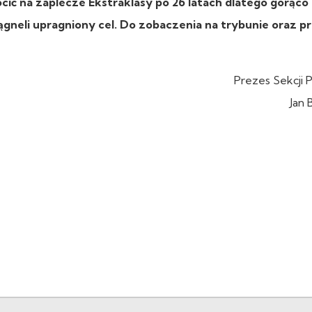
ć na zaplecze Ekstraklasy po 26 latach dlatego gorąco
ągneli upragniony cel. Do zobaczenia na trybunie oraz p
Prezes Sekcji P
Jan 