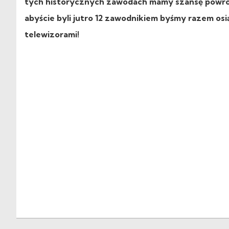
tych historycznych zawodach mamy szansę powróci
abyście byli jutro 12 zawodnikiem byśmy razem osi
telewizorami!