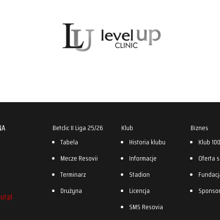
NA
Betclic II Liga 25/26
Klub
Biznes
Tabela
Historia klubu
Klub 10
Mecze Resovii
Informacje
Oferta 
Terminarz
Stadion
Fundacj
Drużyna
Licencja
Sponso
ut.pl
SMS Resovia