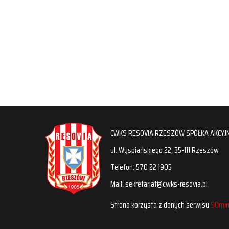
CWKS RESOVIA RZESZÓW SPÓŁKA AKCYJ
ul. Wyspiańskiego 22, 35-111 Rzeszów
Telefon: 570 22 1905
Mail: sekretariat@cwks-resovia.pl
Strona korzysta z danych serwisu
90min