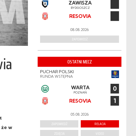
ZAWISZA
BYDGOSZCZ
RESOVIA
08.08.2026
ZAPOWIEDŹ
via
OSTATNI MECZ
PUCHAR POLSKI
RUNDA WSTĘPNA
WARTA
0
POZNAŃ
1
RESOVIA
05.08.2026
z
ZAPOWIEDŹ
RELACJA
 że w
ZDJĘCIA
VIDEO