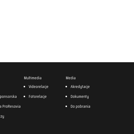
Multimedia
Media
0
Videorelacje
Akredytacje
sponsorska
Fotorelacje
Dokumenty
a ProResovia
Do pobrania
rzy