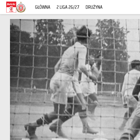
GŁÓWNA
2 LIGA 26/27
DRUŻYNA