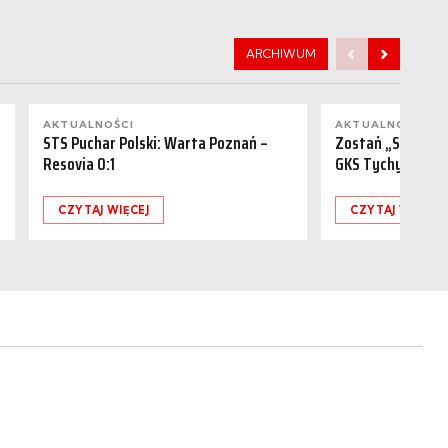
ARCHIWUM
AKTUALNOŚCI
AKTUALNOŚCI
STS Puchar Polski: Warta Poznań –
Zostań „Sponsor
Resovia 0:1
GKS Tychy (15.08
CZYTAJ WIĘCEJ
CZYTAJ WIĘCEJ