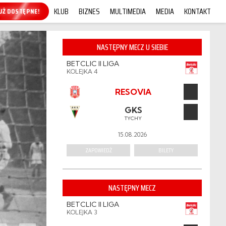
KLUB
BIZNES
MULTIMEDIA
MEDIA
KONTAKT
KUP ONLINE!
NASTĘPNY MECZ U SIEBIE
BETCLIC II LIGA
KOLEJKA 4
RESOVIA
GKS
TYCHY
15.08.2026
ZAPOWIEDŹ
BILETY
NASTĘPNY MECZ
BETCLIC II LIGA
KOLEJKA 3