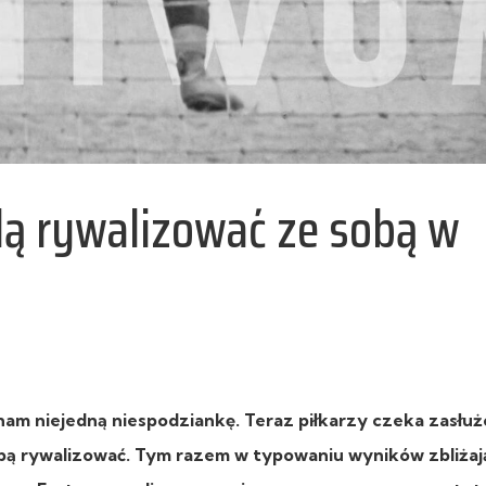
ędą rywalizować ze sobą w
y nam niejedną niespodziankę. Teraz piłkarzy czeka zasłu
obą rywalizować. Tym razem w typowaniu wyników zbliżaj