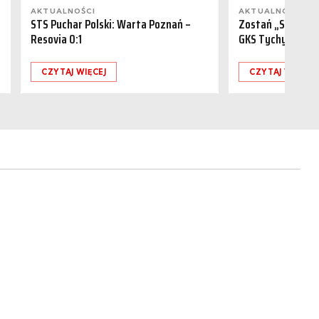
AKTUALNOŚCI
AKTUALNOŚCI
STS Puchar Polski: Warta Poznań –
Zostań „Sponsor
Resovia 0:1
GKS Tychy (15.08
CZYTAJ WIĘCEJ
CZYTAJ WIĘCEJ