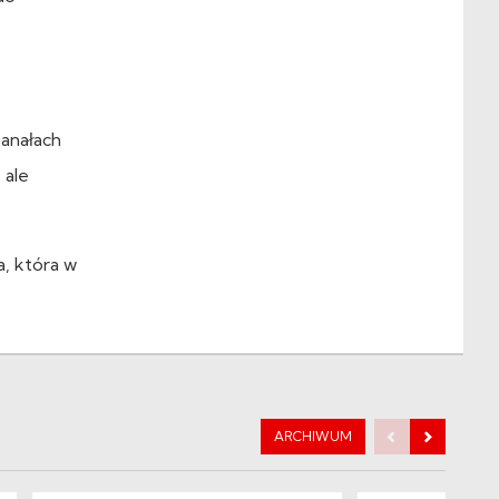
kanałach
 ale
a, która w
ARCHIWUM