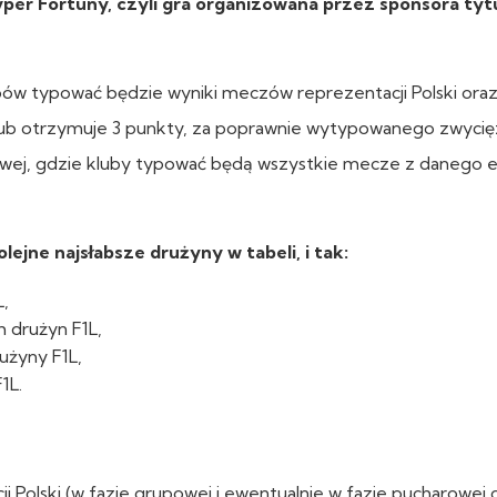
per Fortuny, czyli gra organizowana przez sponsora tyt
bów typować będzie wyniki meczów reprezentacji Polski ora
lub otrzymuje 3 punkty, za poprawnie wytypowanego zwycię
ałowej, gdzie kluby typować będą wszystkie mecze z danego 
jne najsłabsze drużyny w tabeli, i tak:
L,
h drużyn F1L,
użyny F1L,
1L.
Polski (w fazie grupowej i ewentualnie w fazie pucharowej 