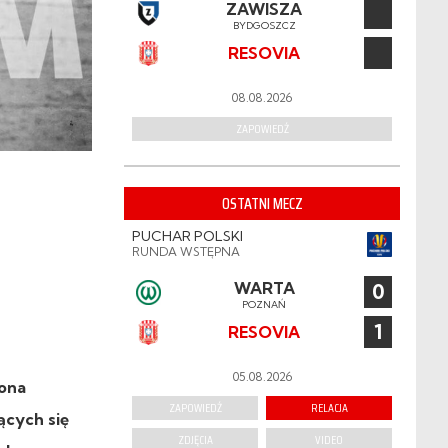
ZAWISZA
BYDGOSZCZ
RESOVIA
08.08.2026
ZAPOWIEDŹ
OSTATNI MECZ
PUCHAR POLSKI
RUNDA WSTĘPNA
WARTA
0
POZNAŃ
1
RESOVIA
05.08.2026
żona
ZAPOWIEDŹ
RELACJA
ących się
ZDJĘCIA
VIDEO