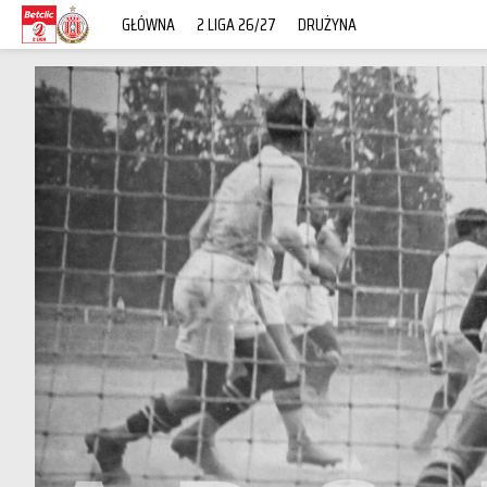
GŁÓWNA
2 LIGA 26/27
DRUŻYNA