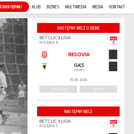
KLUB
BIZNES
MULTIMEDIA
MEDIA
KONTAKT
KUP ONLINE!
NASTĘPNY MECZ U SIEBIE
BETCLIC II LIGA
KOLEJKA 4
RESOVIA
GKS
TYCHY
15.08.2026
ZAPOWIEDŹ
BILETY
NASTĘPNY MECZ
BETCLIC II LIGA
KOLEJKA 3