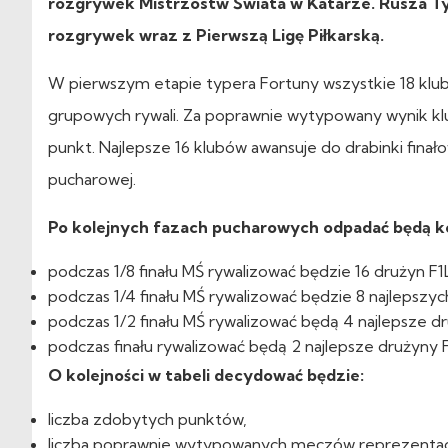
rozgrywek Mistrzostw Świata w Katarze. Rusza Ty
rozgrywek wraz z Pierwszą Ligę Piłkarską.
W pierwszym etapie typera Fortuny wszystkie 18 klu
grupowych rywali. Za poprawnie wytypowany wynik k
punkt. Najlepsze 16 klubów awansuje do drabinki fin
pucharowej.
Po kolejnych fazach pucharowych odpadać będą kole
podczas 1/8 finału MŚ rywalizować będzie 16 drużyn F1
podczas 1/4 finału MŚ rywalizować będzie 8 najlepszyc
podczas 1/2 finału MŚ rywalizować będą 4 najlepsze dr
podczas finału rywalizować będą 2 najlepsze drużyny F
O kolejności w tabeli decydować będzie:
liczba zdobytych punktów,
liczba poprawnie wytypowanych meczów reprezentacji 