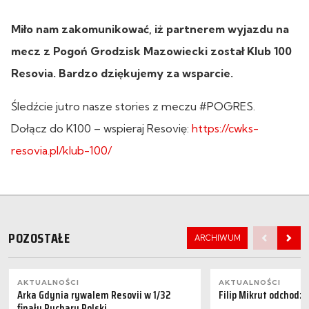
Miło nam zakomunikować, iż partnerem wyjazdu na
mecz z Pogoń Grodzisk Mazowiecki został Klub 100
Resovia. Bardzo dziękujemy za wsparcie.
Śledźcie jutro nasze stories z meczu #POGRES.
Dołącz do K100 – wspieraj Resovię:
https://cwks-
resovia.pl/klub-100/
POZOSTAŁE
ARCHIWUM
AKTUALNOŚCI
AKTUALNOŚCI
Arka Gdynia rywalem Resovii w 1/32
Filip Mikrut odchodzi
finału Pucharu Polski