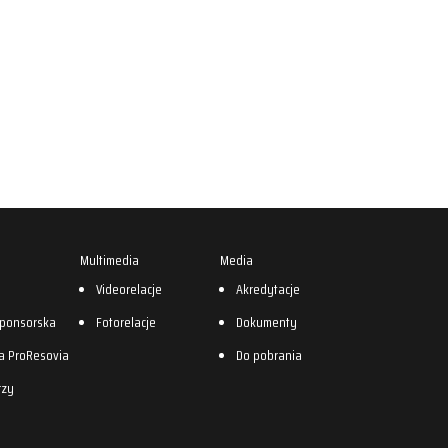
Multimedia
Media
0
Videorelacje
Akredytacje
sponsorska
Fotorelacje
Dokumenty
a ProResovia
Do pobrania
rzy