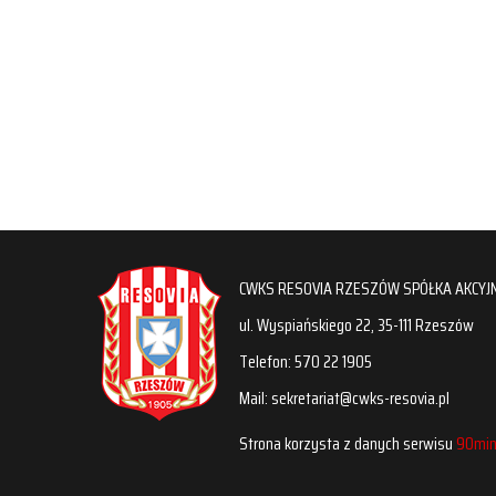
CWKS RESOVIA RZESZÓW SPÓŁKA AKCYJ
ul. Wyspiańskiego 22, 35-111 Rzeszów
Telefon: 570 22 1905
Mail: sekretariat@cwks-resovia.pl
Strona korzysta z danych serwisu
90min