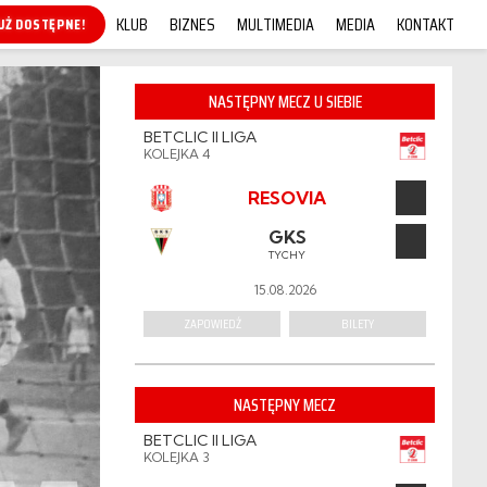
KLUB
BIZNES
MULTIMEDIA
MEDIA
KONTAKT
KUP ONLINE!
NASTĘPNY MECZ U SIEBIE
BETCLIC II LIGA
KOLEJKA 4
RESOVIA
GKS
TYCHY
15.08.2026
ZAPOWIEDŹ
BILETY
NASTĘPNY MECZ
BETCLIC II LIGA
KOLEJKA 3