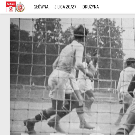
GŁÓWNA
2 LIGA 26/27
DRUŻYNA