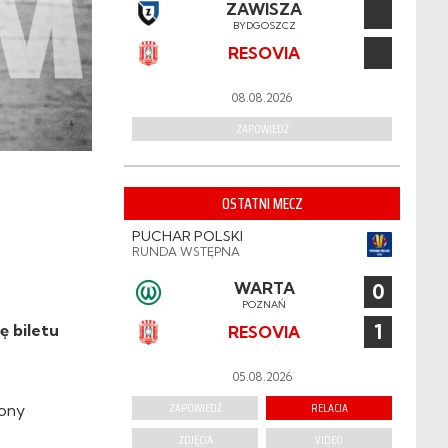
ZAWISZA
BYDGOSZCZ
RESOVIA
08.08.2026
ZAPOWIEDŹ
OSTATNI MECZ
PUCHAR POLSKI
RUNDA WSTĘPNA
WARTA
0
POZNAŃ
1
ę biletu
RESOVIA
05.08.2026
ZAPOWIEDŹ
RELACJA
iony
ZDJĘCIA
VIDEO