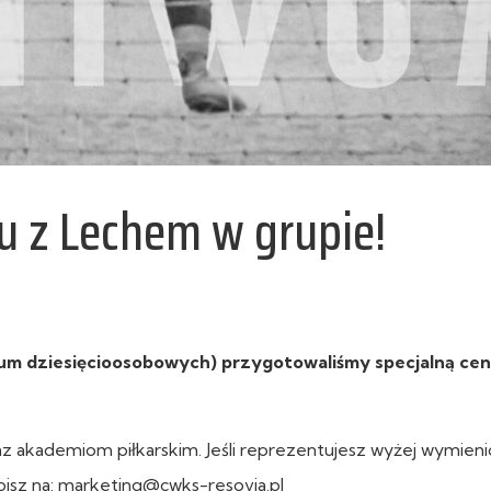
zu z Lechem w grupie!
um dziesięcioosobowych) przygotowaliśmy specjalną cen
 akademiom piłkarskim. Jeśli reprezentujesz wyżej wymien
pisz na: marketing@cwks-resovia.pl