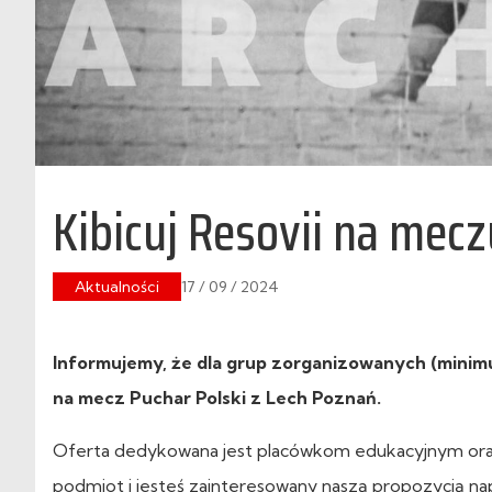
Kibicuj Resovii na mec
Aktualności
17 / 09 / 2024
Informujemy, że dla grup zorganizowanych (minim
na mecz Puchar Polski z Lech Poznań.
Oferta dedykowana jest placówkom edukacyjnym oraz
podmiot i jesteś zainteresowany naszą propozycją na