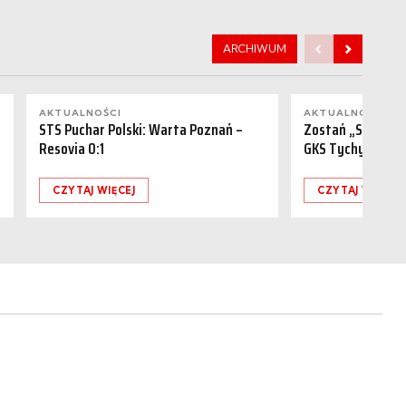
ARCHIWUM
AKTUALNOŚCI
AKTUALNOŚCI
STS Puchar Polski: Warta Poznań –
Zostań „Sponsor
Resovia 0:1
GKS Tychy (15.08
CZYTAJ WIĘCEJ
CZYTAJ WIĘCEJ