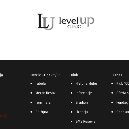
NA
Betclic II Liga 25/26
Klub
Biznes
Tabela
Historia klubu
Klub 10
Mecze Resovii
Informacje
Oferta 
Terminarz
Stadion
Fundacj
Drużyna
Licencja
Sponso
ut.pl
SMS Resovia