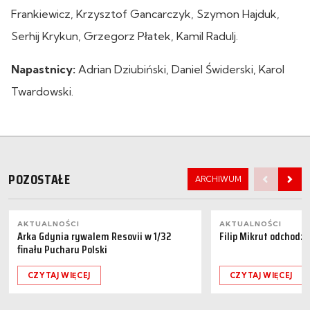
Frankiewicz, Krzysztof Gancarczyk, Szymon Hajduk,
Serhij Krykun, Grzegorz Płatek, Kamil Radulj.
Napastnicy:
Adrian Dziubiński, Daniel Świderski, Karol
Twardowski.
POZOSTAŁE
ARCHIWUM
AKTUALNOŚCI
AKTUALNOŚCI
Arka Gdynia rywalem Resovii w 1/32
Filip Mikrut odchodzi
finału Pucharu Polski
CZYTAJ WIĘCEJ
CZYTAJ WIĘCEJ