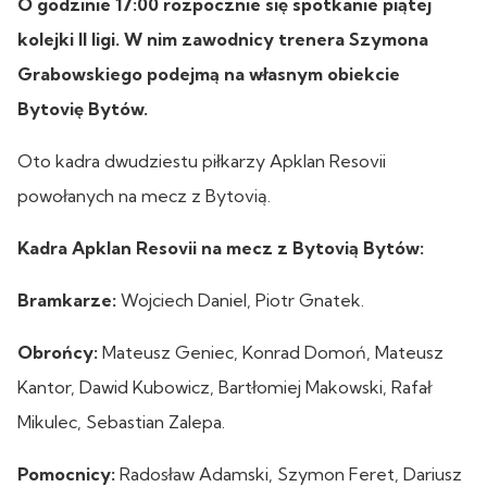
O godzinie 17:00 rozpocznie się spotkanie piątej
kolejki II ligi. W nim zawodnicy trenera Szymona
Grabowskiego podejmą na własnym obiekcie
Bytovię Bytów.
Oto kadra dwudziestu piłkarzy Apklan Resovii
powołanych na mecz z Bytovią.
Kadra Apklan Resovii na mecz z Bytovią Bytów:
Bramkarze:
Wojciech Daniel, Piotr Gnatek.
Obrońcy:
Mateusz Geniec, Konrad Domoń, Mateusz
Kantor, Dawid Kubowicz, Bartłomiej Makowski, Rafał
Mikulec, Sebastian Zalepa.
Pomocnicy:
Radosław Adamski, Szymon Feret, Dariusz