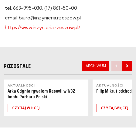
tel. 663-995-030, (17) 861-50-00
email: biuro@inzynieria.rzeszow.pl
https://www.inzynieria.rzeszow.pl/
POZOSTAŁE
ARCHIWUM
AKTUALNOŚCI
AKTUALNOŚCI
Arka Gdynia rywalem Resovii w 1/32
Filip Mikrut odchodzi
finału Pucharu Polski
CZYTAJ WIĘCEJ
CZYTAJ WIĘCEJ