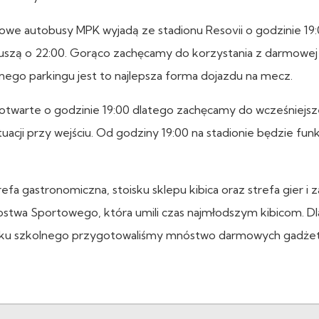
we autobusy MPK wyjadą ze stadionu Resovii o godzinie 19:
ruszą o 22:00. Gorąco zachęcamy do korzystania z darmowej
pnego parkingu jest to najlepsza forma dojazdu na mecz.
otwarte o godzinie 19:00 dlatego zachęcamy do wcześniejs
uacji przy wejściu. Od godziny 19:00 na stadionie będzie fun
fa gastronomiczna, stoisku sklepu kibica oraz strefa gier i 
ostwa Sportowego, która umili czas najmłodszym kibicom. Dl
 roku szkolnego przygotowaliśmy mnóstwo darmowych gadż