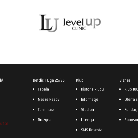
NA
Betclic II Liga 25/26
Klub
Biznes
Tabela
Historia klubu
Klub 10
Mecze Resovii
Informacje
Oferta 
Terminarz
Stadion
Fundacj
Drużyna
Licencja
Sponso
ut.pl
SMS Resovia