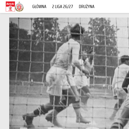
GŁÓWNA
2 LIGA 26/27
DRUŻYNA