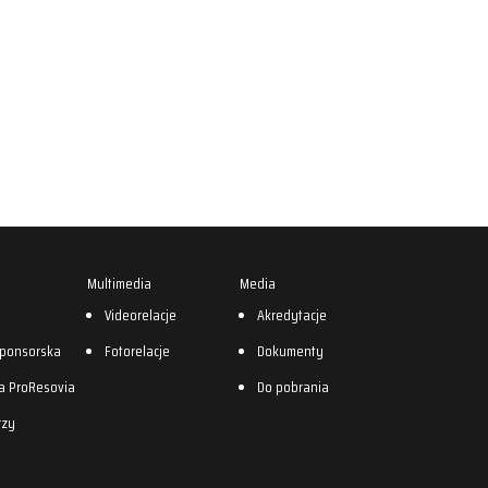
Multimedia
Media
0
Videorelacje
Akredytacje
sponsorska
Fotorelacje
Dokumenty
a ProResovia
Do pobrania
rzy