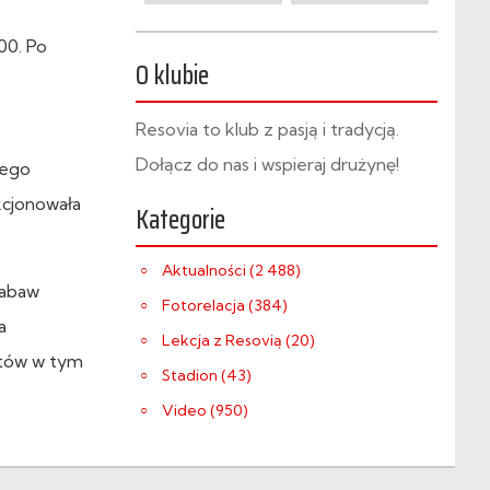
00. Po
O klubie
Resovia to klub z pasją i tradycją.
Dołącz do nas i wspieraj drużynę!
zego
kcjonowała
Kategorie
Aktualności (2 488)
zabaw
Fotorelacja (384)
a
Lekcja z Resovią (20)
etów w tym
Stadion (43)
Video (950)