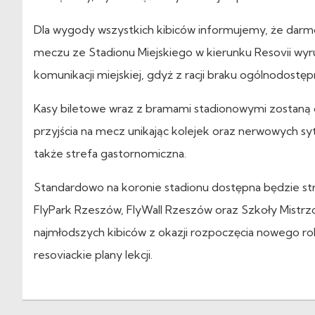
Dla wygody wszystkich kibiców informujemy, że darmo
meczu ze Stadionu Miejskiego w kierunku Resovii wy
komunikacji miejskiej, gdyż z racji braku ogólnodostę
Kasy biletowe wraz z bramami stadionowymi zostaną 
przyjścia na mecz unikając kolejek oraz nerwowych syt
także strefa gastornomiczna.
Standardowo na koronie stadionu dostępna będzie stre
FlyPark Rzeszów, FlyWall Rzeszów oraz Szkoły Mistrz
najmłodszych kibiców z okazji rozpoczęcia nowego
resoviackie plany lekcji.