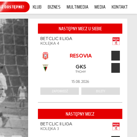
KLUB
BIZNES
MULTIMEDIA
MEDIA
KONTAKT
KUP ONLINE!
NASTĘPNY MECZ U SIEBIE
BETCLIC II LIGA
KOLEJKA 4
RESOVIA
GKS
TYCHY
15.08.2026
ZAPOWIEDŹ
BILETY
NASTĘPNY MECZ
BETCLIC II LIGA
KOLEJKA 3