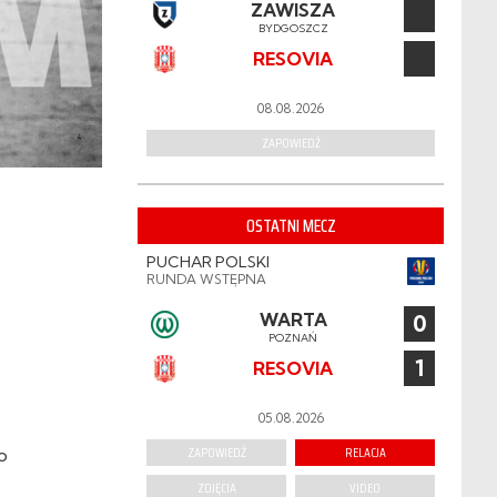
ZAWISZA
BYDGOSZCZ
RESOVIA
08.08.2026
ZAPOWIEDŹ
OSTATNI MECZ
PUCHAR POLSKI
RUNDA WSTĘPNA
WARTA
0
POZNAŃ
1
RESOVIA
05.08.2026
ZAPOWIEDŹ
RELACJA
o
ZDJĘCIA
VIDEO