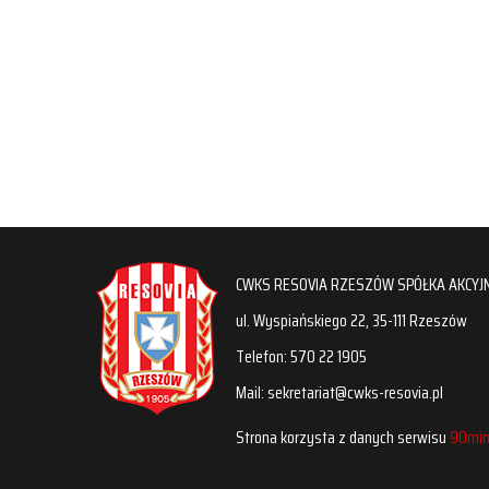
CWKS RESOVIA RZESZÓW SPÓŁKA AKCYJ
ul. Wyspiańskiego 22, 35-111 Rzeszów
Telefon: 570 22 1905
Mail: sekretariat@cwks-resovia.pl
Strona korzysta z danych serwisu
90min