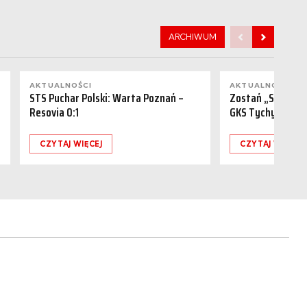
ARCHIWUM
AKTUALNOŚCI
AKTUALNOŚCI
STS Puchar Polski: Warta Poznań –
Zostań „Sponsor
Resovia 0:1
GKS Tychy (15.08
CZYTAJ WIĘCEJ
CZYTAJ WIĘCEJ