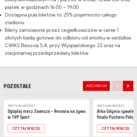
piątek w godzinach 16:00 – 19:00
Dostępna pula biletów to 25% pojemności całego
stadionu
Bilety zamówione przez cegiełkowiczów w cenie 1
złotych będą gotowe do odbioru od wtorku w siedzibie
CWKS Resovia S.A. przy Wyspiańskiego 22 oraz na
stacjonarnej przedsprzedaży biletów.
POZOSTAŁE
ARCHIWUM
AKTUALNOŚCI
AKTUALNOŚCI
Oglądaj mecz Zawisza – Resovia na żywo
Arka Gdynia rywalem 
w TVP Sport
finału Pucharu Polski
CZYTAJ WIĘCEJ
CZYTAJ WIĘCEJ