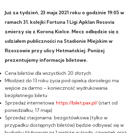
Już za tydzień, 23 maja 2021 roku o godzinie 19:05 w
ramach 31. kolejki Fortuna 1 Ligi Apklan Resovia
zmierzy się z Koroną Kielce. Mecz odbędzie się z
udziałem publiczności na Stadionie Miejskim w
Rzeszowie przy ulicy Hetmańskiej. Poniżej
prezentujemy informacje biletowe.
Cena biletów dla wszystkich 20 złotych
Młodzież do 13 roku życia pod opieką dorosłego ma
wejście za darmo – konieczność wydrukowania
bezpłatnego biletu
Sprzedaż internetowa:
https://bilet.pax.pl/
(start od
poniedziałku, 17 maja)
Sprzedaż stacjonarna bezgotówkowa (tylko w
przypadku dostępnych biletów) będzie odbywać się w
budynku klubowym na 1 piętrze w środę, czwartek oraz