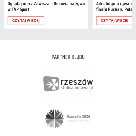
Oglądaj mecz Zawisza – Resovia na żywo
Arka Gdynia rywalem 
w TVP Sport
finału Pucharu Polski
CZYTAJ WIĘCEJ
CZYTAJ WIĘCEJ
PARTNER KLUBU