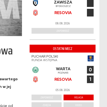
ZAWISZA
BYDGOSZCZ
RESOVIA
08.08.2026
ZAPOWIEDŹ
owa
OSTATNI MECZ
PUCHAR POLSKI
RUNDA WSTĘPNA
WARTA
0
POZNAŃ
1
zawartego
RESOVIA
 w jej
05.08.2026
ZAPOWIEDŹ
RELACJA
ZDJĘCIA
VIDEO
jście od