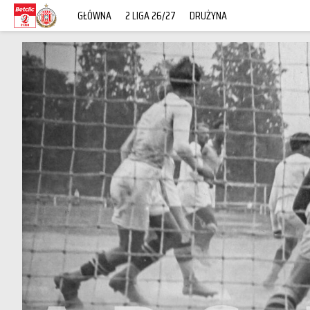
GŁÓWNA
2 LIGA 26/27
DRUŻYNA