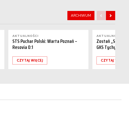
ARCHIWUM
AKTUALNOŚCI
AKTUALNOŚCI
STS Puchar Polski: Warta Poznań –
Zostań „Sponsor
Resovia 0:1
GKS Tychy (15.08
CZYTAJ WIĘCEJ
CZYTAJ WIĘCEJ