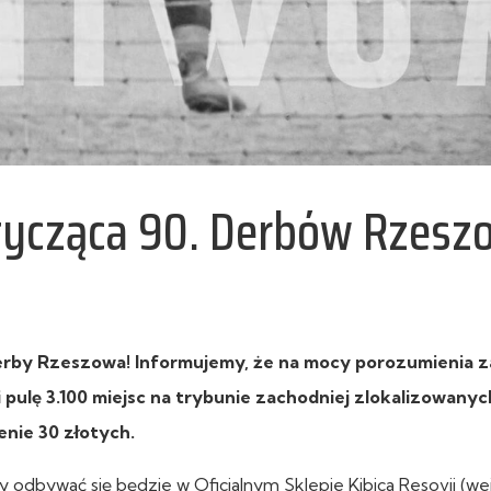
otycząca 90. Derbów Rzesz
 Derby Rzeszowa! Informujemy, że na mocy porozumienia 
 pulę 3.100 miejsc na trybunie zachodniej zlokalizowanych
enie 30 złotych.
 odbywać się będzie w Oficjalnym Sklepie Kibica Resovii (we