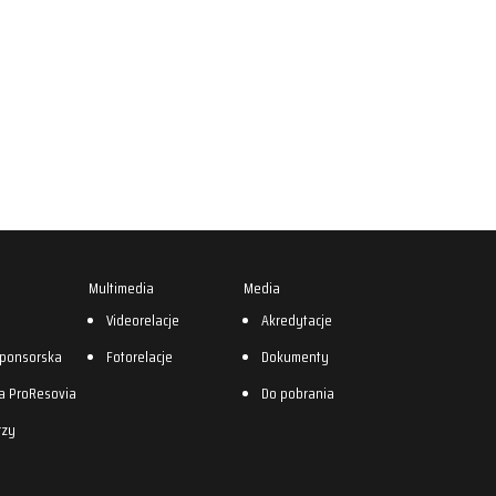
Multimedia
Media
0
Videorelacje
Akredytacje
sponsorska
Fotorelacje
Dokumenty
a ProResovia
Do pobrania
rzy