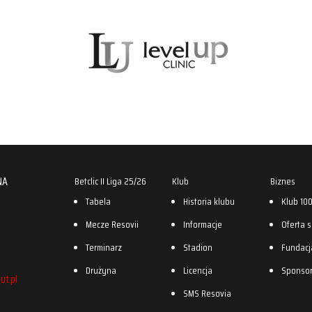
NA
Betclic II Liga 25/26
Klub
Biznes
Tabela
Historia klubu
Klub 10
Mecze Resovii
Informacje
Oferta 
Terminarz
Stadion
Fundacj
Drużyna
Licencja
Sponso
ut.pl
SMS Resovia