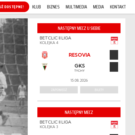
KLUB
BIZNES
MULTIMEDIA
MEDIA
KONTAKT
KUP ONLINE!
NASTĘPNY MECZ U SIEBIE
BETCLIC II LIGA
KOLEJKA 4
RESOVIA
GKS
TYCHY
15.08.2026
ZAPOWIEDŹ
BILETY
NASTĘPNY MECZ
BETCLIC II LIGA
KOLEJKA 3