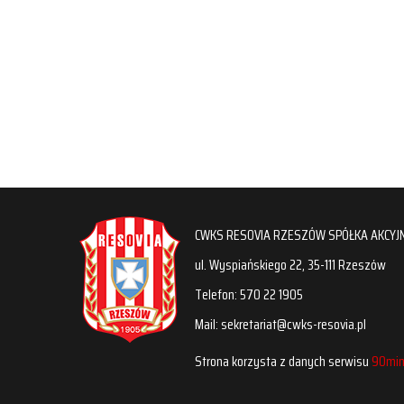
CWKS RESOVIA RZESZÓW SPÓŁKA AKCYJ
ul. Wyspiańskiego 22, 35-111 Rzeszów
Telefon: 570 22 1905
Mail: sekretariat@cwks-resovia.pl
Strona korzysta z danych serwisu
90min