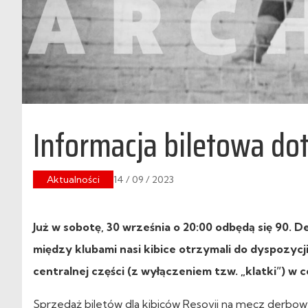
Informacja biletowa d
Aktualności
14 / 09 / 2023
Już w sobotę, 30 września o 20:00 odbędą się 90.
między klubami nasi kibice otrzymali do dyspozycji
centralnej części (z wyłączeniem tzw. „klatki”) w c
Sprzedaż biletów dla kibiców Resovii na mecz derbowy