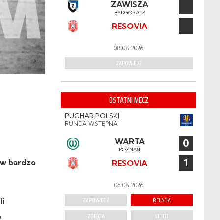
ZAWISZA
BYDGOSZCZ
RESOVIA
08.08.2026
ZAPOWIEDŹ
OSTATNI MECZ
PUCHAR POLSKI
RUNDA WSTĘPNA
WARTA
0
POZNAŃ
1
ów bardzo
RESOVIA
05.08.2026
ZAPOWIEDŹ
RELACJA
li
ZDJĘCIA
VIDEO
w