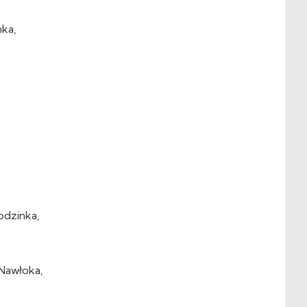
nka,
odzinka,
 Nawłoka,