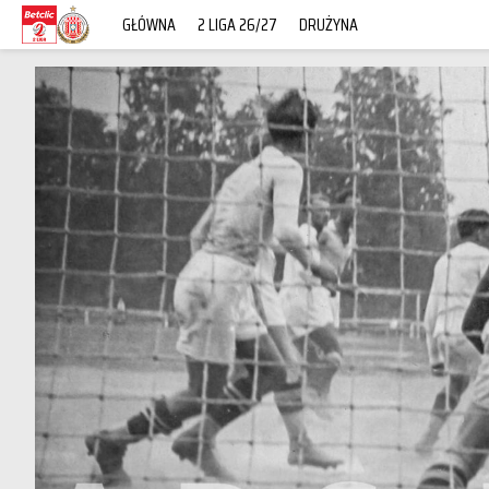
GŁÓWNA
2 LIGA 26/27
DRUŻYNA