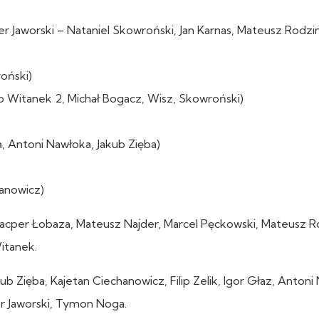
er Jaworski – Nataniel Skowroński, Jan Karnas, Mateusz Rodzi
oński)
b Witanek 2, Michał Bogacz, Wisz, Skowroński)
, Antoni Nawłoka, Jakub Zięba)
anowicz)
, Kacper Łobaza, Mateusz Najder, Marcel Pęckowski, Mateusz R
itanek.
ub Zięba, Kajetan Ciechanowicz, Filip Zelik, Igor Głaz, Antoni
r Jaworski, Tymon Noga.