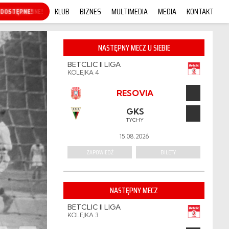
KLUB
BIZNES
MULTIMEDIA
MEDIA
KONTAKT
KUP ONLINE!
NASTĘPNY MECZ U SIEBIE
BETCLIC II LIGA
KOLEJKA 4
RESOVIA
GKS
TYCHY
15.08.2026
ZAPOWIEDŹ
BILETY
NASTĘPNY MECZ
BETCLIC II LIGA
KOLEJKA 3