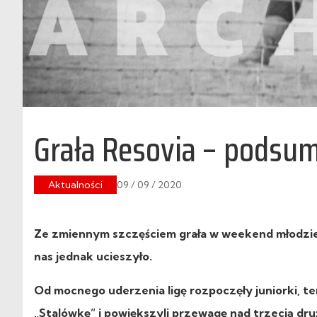
Grała Resovia – podsu
Aktualności
09 / 09 / 2020
Ze zmiennym szczęściem grała w weekend młodzie
nas jednak ucieszyło.
Od mocnego uderzenia ligę rozpoczęły juniorki, tem
„Stalówkę” i powiększyli przewagę nad trzecią druż