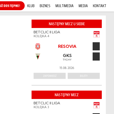
KLUB
BIZNES
MULTIMEDIA
MEDIA
KONTAKT
KUP ONLINE!
NASTĘPNY MECZ U SIEBIE
BETCLIC II LIGA
KOLEJKA 4
RESOVIA
GKS
TYCHY
15.08.2026
ZAPOWIEDŹ
BILETY
NASTĘPNY MECZ
BETCLIC II LIGA
KOLEJKA 3