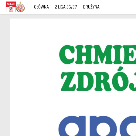
GŁÓWNA
2 LIGA 26/27
DRUŻYNA