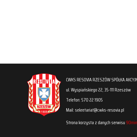
CWKS RESOVIA RZESZÓW SPÓŁKA AKCYJ
ul. Wyspiańskiego 22, 35-111 Rzeszów
Telefon: 570 22 1905
Mail: sekretariat@cwks-resovia.pl
Strona korzysta z danych serwisu
90min