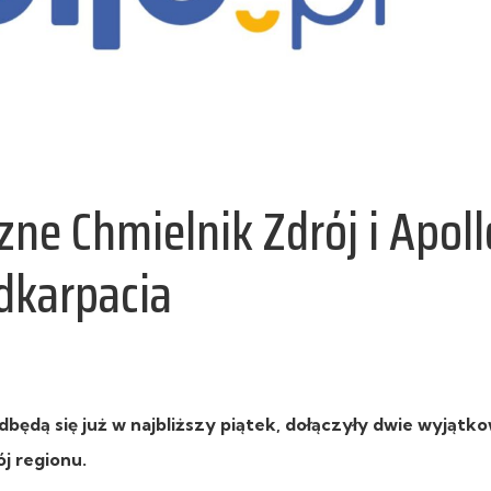
ne Chmielnik Zdrój i Apoll
dkarpacia
ędą się już w najbliższy piątek, dołączyły dwie wyjątk
ój regionu.