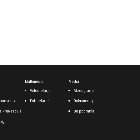
Multimedia
Media
0
Videorelacje
Akredytacje
sponsorska
Fotorelacje
Dokumenty
a ProResovia
Do pobrania
rzy