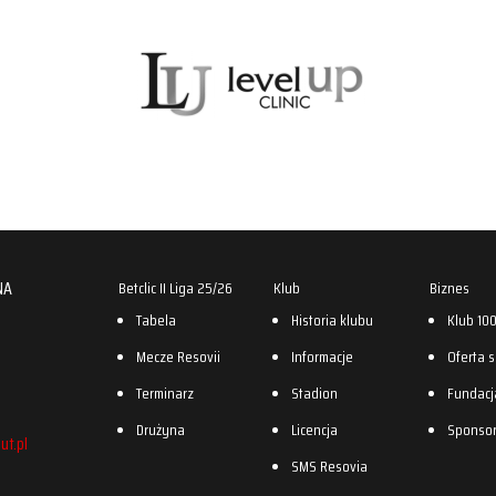
NA
Betclic II Liga 25/26
Klub
Biznes
Tabela
Historia klubu
Klub 10
Mecze Resovii
Informacje
Oferta 
Terminarz
Stadion
Fundacj
Drużyna
Licencja
Sponso
ut.pl
SMS Resovia