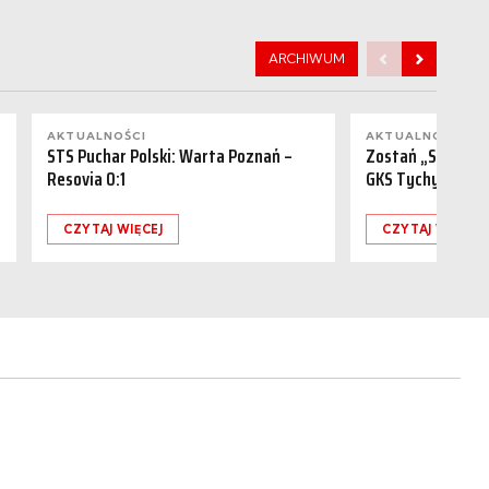
ARCHIWUM
AKTUALNOŚCI
AKTUALNOŚCI
STS Puchar Polski: Warta Poznań –
Zostań „Sponsor
Resovia 0:1
GKS Tychy (15.08
CZYTAJ WIĘCEJ
CZYTAJ WIĘCEJ