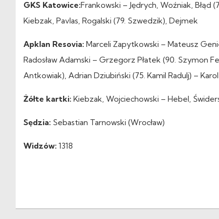
GKS Katowice:
Frankowski – Jędrych, Woźniak, Błąd (
Kiebzak, Pavlas, Rogalski (79. Szwedzik), Dejmek
Apklan Resovia:
Marceli Zapytkowski – Mateusz Geniec
Radosław Adamski – Grzegorz Płatek (90. Szymon Fer
Antkowiak), Adrian Dziubiński (75. Kamil Radulj) – Kar
Żółte kartki:
Kiebzak, Wojciechowski – Hebel, Świders
Sędzia:
Sebastian Tarnowski (Wrocław)
Widzów:
1318