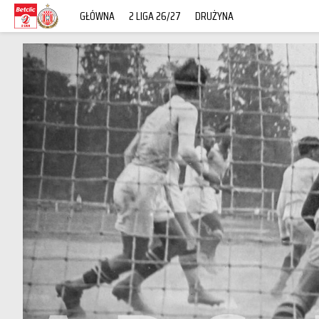
GŁÓWNA
2 LIGA 26/27
DRUŻYNA