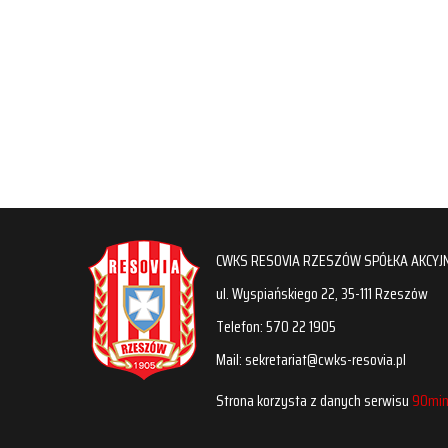
CWKS RESOVIA RZESZÓW SPÓŁKA AKCYJ
ul. Wyspiańskiego 22, 35-111 Rzeszów
Telefon: 570 22 1905
Mail: sekretariat@cwks-resovia.pl
Strona korzysta z danych serwisu
90min