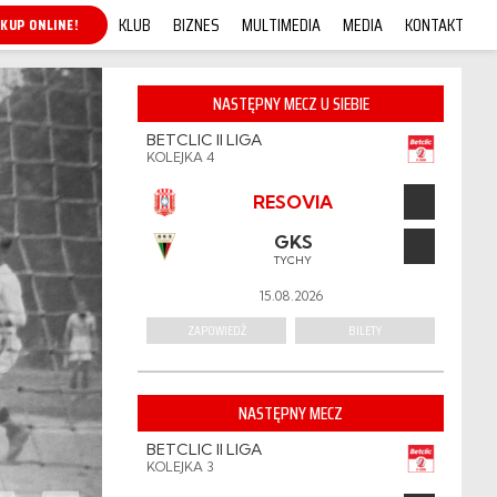
KLUB
BIZNES
MULTIMEDIA
MEDIA
KONTAKT
BILETY 26/27
NASTĘPNY MECZ U SIEBIE
BETCLIC II LIGA
KOLEJKA 4
RESOVIA
GKS
TYCHY
15.08.2026
ZAPOWIEDŹ
BILETY
NASTĘPNY MECZ
BETCLIC II LIGA
KOLEJKA 3