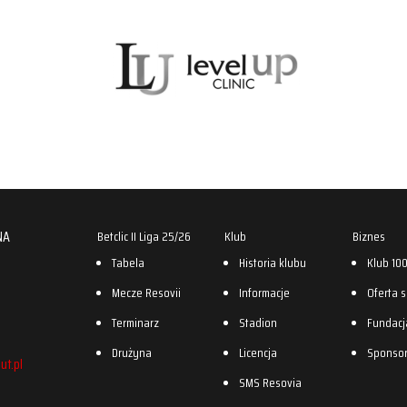
NA
Betclic II Liga 25/26
Klub
Biznes
Tabela
Historia klubu
Klub 10
Mecze Resovii
Informacje
Oferta 
Terminarz
Stadion
Fundacj
Drużyna
Licencja
Sponso
ut.pl
SMS Resovia