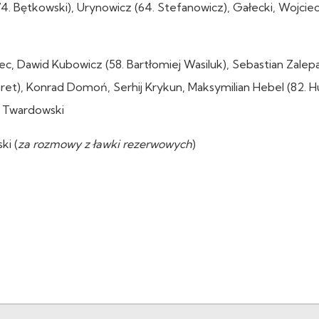
74. Bętkowski), Urynowicz (64. Stefanowicz), Gałecki, Wojcie
, Dawid Kubowicz (58. Bartłomiej Wasiluk), Sebastian Zalepa
et), Konrad Domoń, Serhij Krykun, Maksymilian Hebel (82. H
ol Twardowski
ki (
za rozmowy z ławki rezerwowych
)