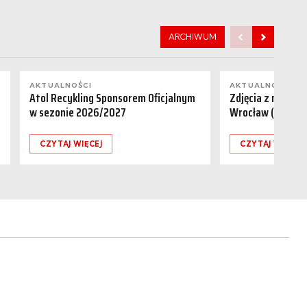
ARCHIWUM
AKTUALNOŚCI
AKTUALNOŚCI
Atol Recykling Sponsorem Oficjalnym
Zdjęcia z meczu R
w sezonie 2026/2027
Wrocław (01.08.
CZYTAJ WIĘCEJ
CZYTAJ WIĘCEJ