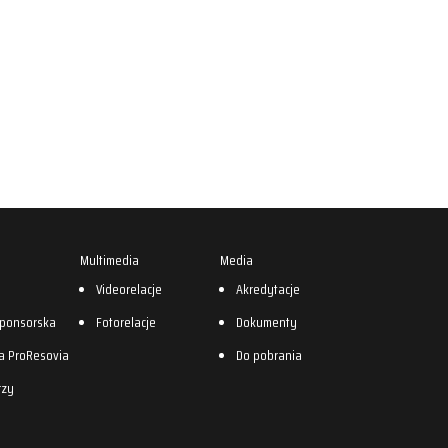
Multimedia
Media
0
Videorelacje
Akredytacje
sponsorska
Fotorelacje
Dokumenty
a ProResovia
Do pobrania
rzy