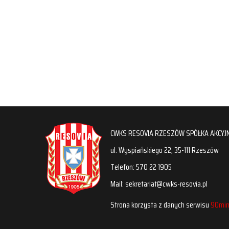
CWKS RESOVIA RZESZÓW SPÓŁKA AKCYJ
ul. Wyspiańskiego 22, 35-111 Rzeszów
Telefon: 570 22 1905
Mail: sekretariat@cwks-resovia.pl
Strona korzysta z danych serwisu
90min