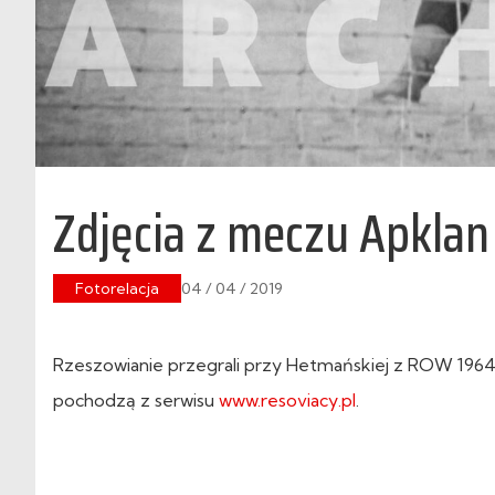
Zdjęcia z meczu Apkla
Fotorelacja
04 / 04 / 2019
Rzeszowianie przegrali przy Hetmańskiej z ROW 1964 
pochodzą z serwisu
www.resoviacy.pl
.