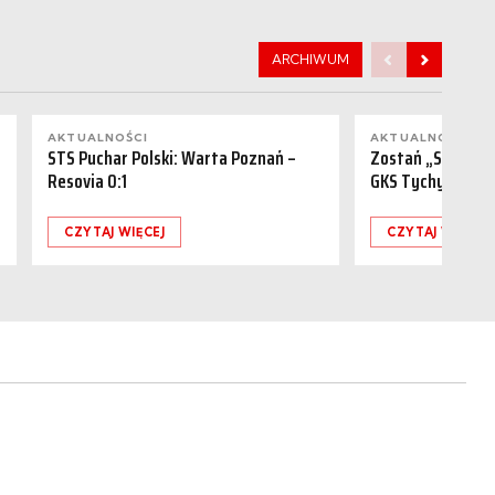
ARCHIWUM
AKTUALNOŚCI
AKTUALNOŚCI
STS Puchar Polski: Warta Poznań –
Zostań „Sponsor
Resovia 0:1
GKS Tychy (15.08
CZYTAJ WIĘCEJ
CZYTAJ WIĘCEJ