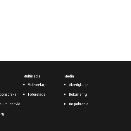
Multimedia
Media
0
Videorelacje
Akredytacje
sponsorska
Fotorelacje
Dokumenty
a ProResovia
Do pobrania
rzy