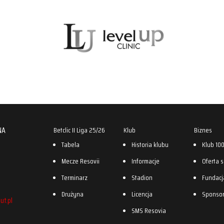
NA
Betclic II Liga 25/26
Klub
Biznes
Tabela
Historia klubu
Klub 10
Mecze Resovii
Informacje
Oferta 
Terminarz
Stadion
Fundacj
Drużyna
Licencja
Sponso
ut.pl
SMS Resovia