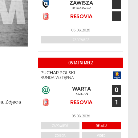
ZAWISZA
BYDGOSZCZ
RESOVIA
08.08.2026
ZAPOWIEDŹ
OSTATNI MECZ
PUCHAR POLSKI
RUNDA WSTĘPNA
WARTA
0
POZNAŃ
1
. Zdjęcia
RESOVIA
05.08.2026
ZAPOWIEDŹ
RELACJA
ZDJĘCIA
VIDEO